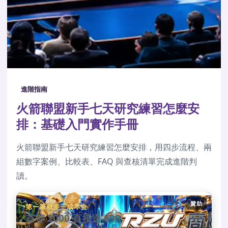
進階指南
火箭聯盟新手七天研究練習怎麼安
排：基礎入門實作手冊
火箭聯盟新手七天研究練習怎麼安排，用四步流程、兩
組數字案例、比較表、FAQ 與查核清單完成進階判
讀。
贊助
第一筆就多三成本金
首存 2000 直接送 699