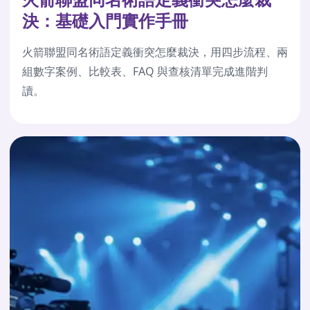
決：基礎入門實作手冊
火箭聯盟同名術語定義衝突怎麼裁決，用四步流程、兩
組數字案例、比較表、FAQ 與查核清單完成進階判
讀。