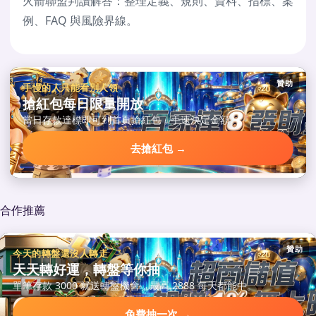
火箭聯盟判讀解答：整理定義、規則、資料、指標、案
例、FAQ 與風險界線。
贊助
手慢的人只能看別人領
搶紅包每日限量開放
當日存款達標即可到首頁搶紅包，手速決定金額。
去搶紅包 →
合作推薦
贊助
今天的轉盤還沒人轉走
天天轉好運，轉盤等你抽
單筆存款 3000 就送轉盤機會，最高 2888 每天都能中。
免費抽一次 →