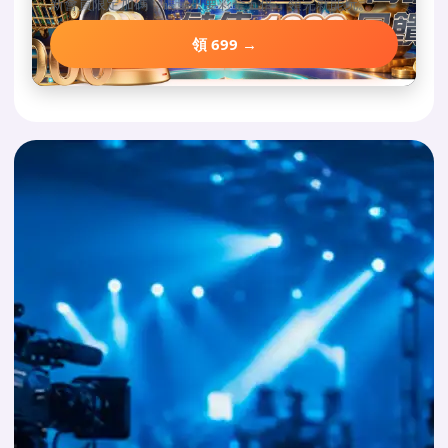
新會員限定加碼，碼量只要彩金五倍，領完就能玩。
領 699 →