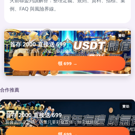
火箭聯盟判讀解答：整理定義、規則、資料、指標、案
例、FAQ 與風險界線。
贊助
第一筆就多三成本金
首存 2000 直接送 699
新會員限定加碼，碼量只要彩金五倍，領完就能玩。
領 699 →
合作推薦
贊助
第一筆就多三成本金
首存 2000 直接送 699
新會員限定加碼，碼量只要彩金五倍，領完就能玩。
領 699 →