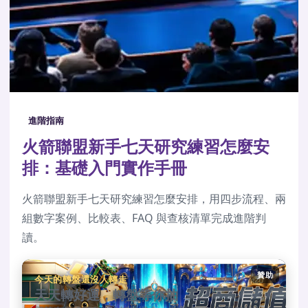
進階指南
火箭聯盟新手七天研究練習怎麼安
排：基礎入門實作手冊
火箭聯盟新手七天研究練習怎麼安排，用四步流程、兩
組數字案例、比較表、FAQ 與查核清單完成進階判
讀。
贊助
今天的轉盤還沒人轉走
天天轉好運，轉盤等你抽