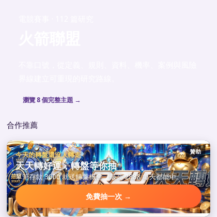
電競賽事 · 112 篇研究
火箭聯盟
不靠口號，從定義、規則、資料、機率、案例與風險
界線建立可重現的研究路線。
瀏覽 8 個完整主題 →
合作推薦
贊助
今天的轉盤還沒人轉走
天天轉好運，轉盤等你抽
單筆存款 3000 就送轉盤機會，最高 2888 每天都能中。
免費抽一次 →