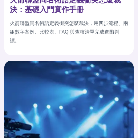
決：基礎入門實作手冊
火箭聯盟同名術語定義衝突怎麼裁決，用四步流程、兩
組數字案例、比較表、FAQ 與查核清單完成進階判
讀。