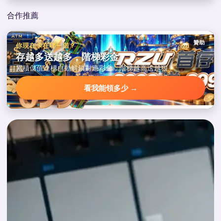
合作推薦
贊助
你現在卡在哪一階？
存越多送越多，階梯彩金
累積儲值達標自動解鎖對應彩金，階梯越高送越狠。
看我能領多少 →