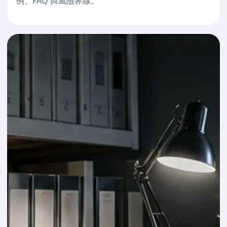
例、FAQ 與風險界線。