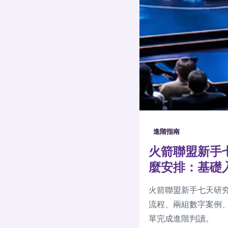
進階指南
火箭聯盟新手
麼安排：基礎
火箭聯盟新手七天研
流程、兩組數字案例、
單完成進階判讀。