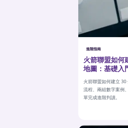
進階指南
火箭聯盟如何建
地圖：基礎入
火箭聯盟如何建立 3
流程、兩組數字案例、
單完成進階判讀。