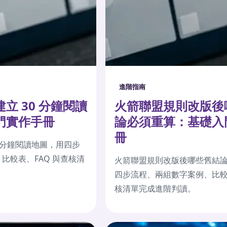
進階指南
立 30 分鐘閱讀
火箭聯盟規則改版後
門實作手冊
論必須重算：基礎入
冊
0 分鐘閱讀地圖，用四步
比較表、FAQ 與查核清
火箭聯盟規則改版後哪些舊結
四步流程、兩組數字案例、比較表
核清單完成進階判讀。