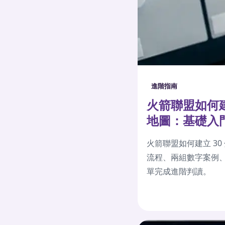
進階指南
火箭聯盟如何建
地圖：基礎入
火箭聯盟如何建立 3
流程、兩組數字案例、
單完成進階判讀。