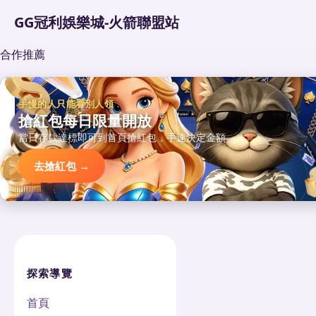
GG冠利娛樂城-火箭聯盟站
合作推薦
手慢的人只能看別人領
搶紅包每日限量開放
當日存款達標即可到首頁搶紅包，手速決定金額。
去搶紅包 →
探索導覽
首頁