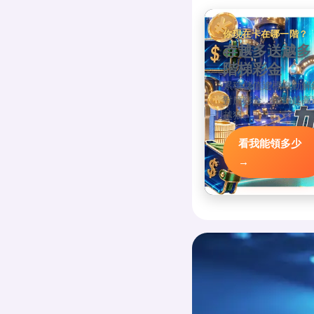
你現在卡在哪一階？
存越多送越多
階梯彩金
累積儲值達標自動解
對應彩金，階梯越高
越狠。
看我能領多少
→