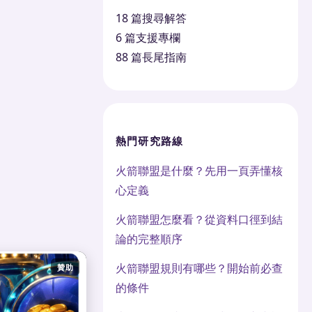
18 篇搜尋解答
6 篇支援專欄
88 篇長尾指南
熱門研究路線
火箭聯盟是什麼？先用一頁弄懂核
心定義
火箭聯盟怎麼看？從資料口徑到結
論的完整順序
火箭聯盟規則有哪些？開始前必查
贊助
的條件