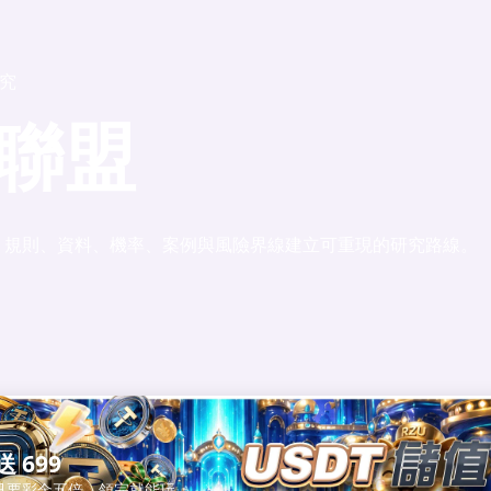
研究
聯盟
、規則、資料、機率、案例與風險界線建立可重現的研究路線。
送 699
只要彩金五倍，領完就能玩。