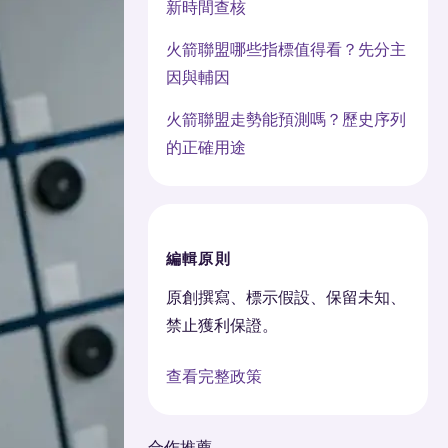
新時間查核
火箭聯盟哪些指標值得看？先分主
因與輔因
火箭聯盟走勢能預測嗎？歷史序列
的正確用途
編輯原則
原創撰寫、標示假設、保留未知、
禁止獲利保證。
查看完整政策
合作推薦