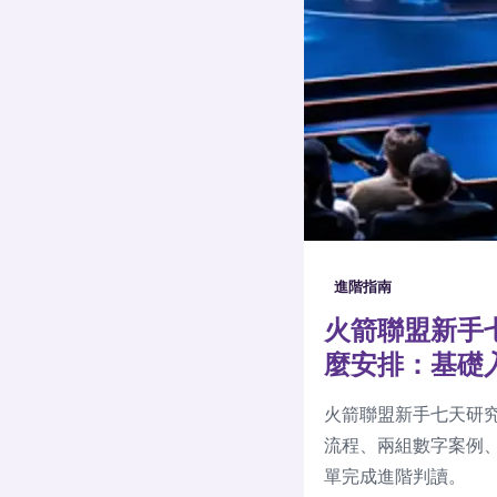
進階指南
火箭聯盟新手
麼安排：基礎
火箭聯盟新手七天研
流程、兩組數字案例、
單完成進階判讀。