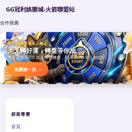
GG冠利娛樂城-火箭聯盟站
合作推薦
今天的轉盤還沒人轉走
天天轉好運，轉盤等你抽
單筆存款 3000 就送轉盤機會，最高 2888 每天都能中。
免費抽一次 →
探索導覽
首頁