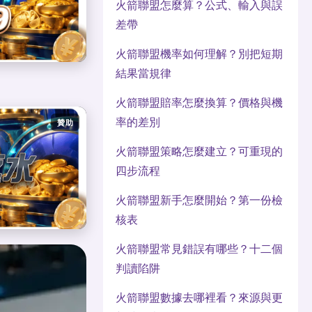
火箭聯盟怎麼算？公式、輸入與誤
差帶
火箭聯盟機率如何理解？別把短期
結果當規律
火箭聯盟賠率怎麼換算？價格與機
率的差別
贊助
火箭聯盟策略怎麼建立？可重現的
四步流程
火箭聯盟新手怎麼開始？第一份檢
核表
火箭聯盟常見錯誤有哪些？十二個
判讀陷阱
火箭聯盟數據去哪裡看？來源與更