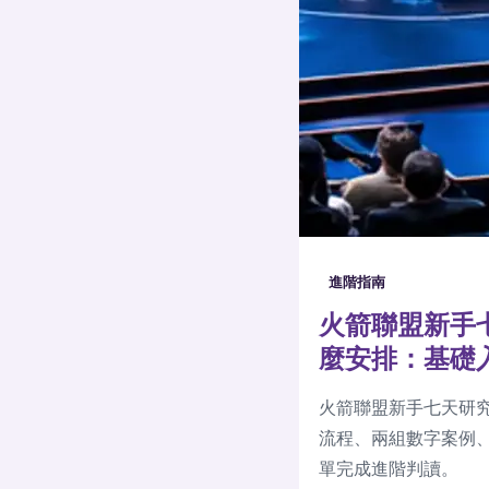
進階指南
火箭聯盟新手
麼安排：基礎
火箭聯盟新手七天研
流程、兩組數字案例、
單完成進階判讀。