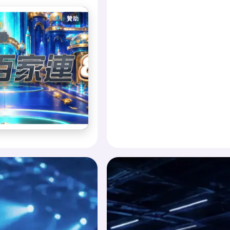
贊助
領
量
首
金