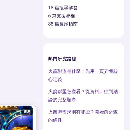
18 篇搜尋解答
6 篇支援專欄
88 篇長尾指南
熱門研究路線
火箭聯盟是什麼？先用一頁弄懂核
心定義
火箭聯盟怎麼看？從資料口徑到結
論的完整順序
火箭聯盟規則有哪些？開始前必查
贊助
的條件