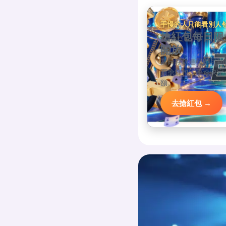
手慢的人只能看別人
搶紅包每日限
開放
當日存款達標即可到
頁搶紅包，手速決定
額。
去搶紅包 →