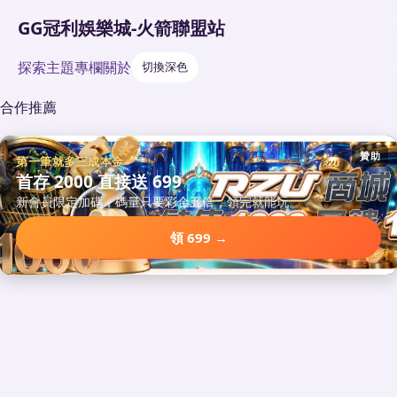
GG冠利娛樂城-火箭聯盟站
探索
主題
專欄
關於
切換深色
合作推薦
贊助
第一筆就多三成本金
首存 2000 直接送 699
新會員限定加碼，碼量只要彩金五倍，領完就能玩。
領 699 →