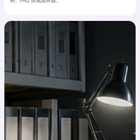
例、FAQ 與風險界線。