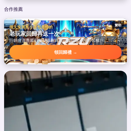
合作推薦
贊助
很久沒回來？這包是你的
老玩家回歸再送一次
回鍋會員專屬彩金，優惠頁面一鍵領取不用問客服。
領回歸禮 →