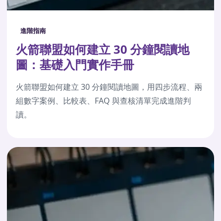
進階指南
火箭聯盟如何建立 30 分鐘閱讀地
圖：基礎入門實作手冊
火箭聯盟如何建立 30 分鐘閱讀地圖，用四步流程、兩
組數字案例、比較表、FAQ 與查核清單完成進階判
讀。