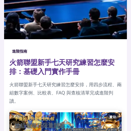
進階指南
火箭聯盟新手七天研究練習怎麼安
排：基礎入門實作手冊
火箭聯盟新手七天研究練習怎麼安排，用四步流程、兩
組數字案例、比較表、FAQ 與查核清單完成進階判
讀。
贊助
手慢的人只能看別人領
搶紅包每日限量開放