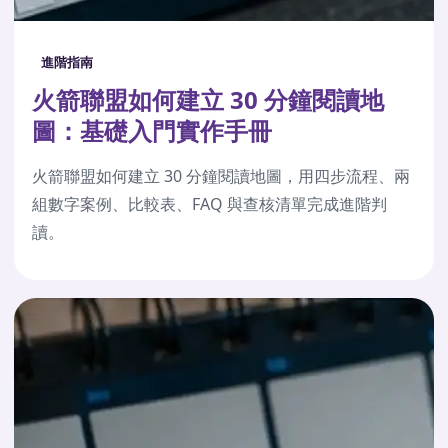
進階指南
火箭聯盟如何建立 30 分鐘閱讀地
圖：基礎入門實作手冊
火箭聯盟如何建立 30 分鐘閱讀地圖，用四步流程、兩
組數字案例、比較表、FAQ 與查核清單完成進階判
讀。