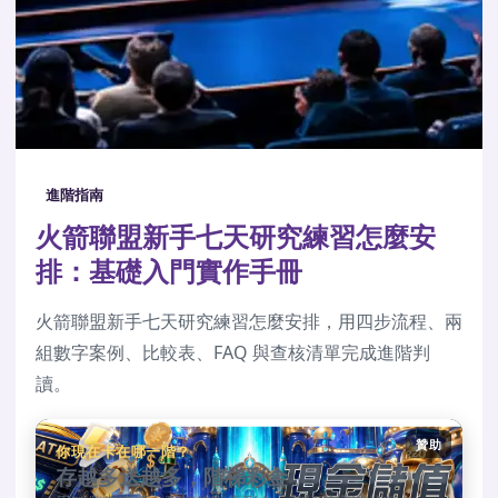
進階指南
火箭聯盟新手七天研究練習怎麼安
排：基礎入門實作手冊
火箭聯盟新手七天研究練習怎麼安排，用四步流程、兩
組數字案例、比較表、FAQ 與查核清單完成進階判
讀。
贊助
你現在卡在哪一階？
存越多送越多，階梯彩金