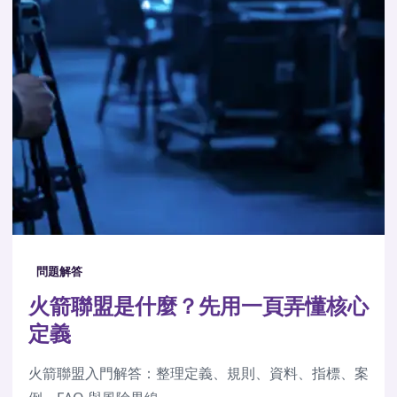
問題解答
火箭聯盟是什麼？先用一頁弄懂核心
定義
火箭聯盟入門解答：整理定義、規則、資料、指標、案