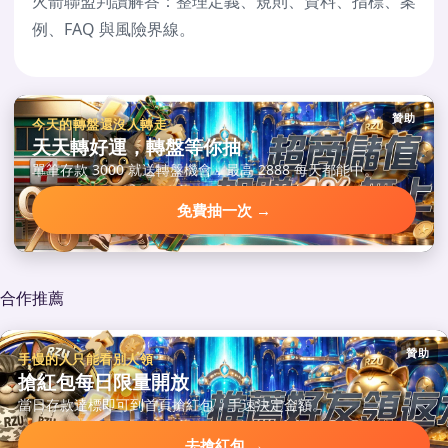
火箭聯盟判讀解答：整理定義、規則、資料、指標、案
例、FAQ 與風險界線。
贊助
今天的轉盤還沒人轉走
天天轉好運，轉盤等你抽
單筆存款 3000 就送轉盤機會，最高 2888 每天都能中。
免費抽一次 →
合作推薦
贊助
手慢的人只能看別人領
搶紅包每日限量開放
當日存款達標即可到首頁搶紅包，手速決定金額。
去搶紅包 →