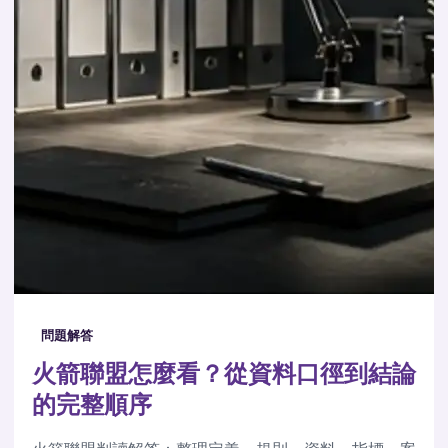
問題解答
火箭聯盟怎麼看？從資料口徑到結論
的完整順序