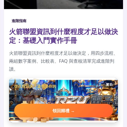
進階指南
火箭聯盟資訊到什麼程度才足以做決
定：基礎入門實作手冊
火箭聯盟資訊到什麼程度才足以做決定，用四步流程、
兩組數字案例、比較表、FAQ 與查核清單完成進階判
讀。
贊助
很久沒回來？這包是你的
老玩家回歸再送一次
回鍋會員專屬彩金，優惠頁面一鍵領取不用問客服。
領回歸禮 →