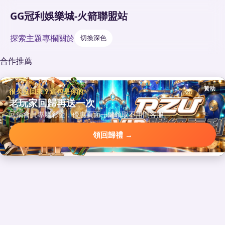
GG冠利娛樂城-火箭聯盟站
探索
主題
專欄
關於
切換深色
合作推薦
贊助
很久沒回來？這包是你的
老玩家回歸再送一次
回鍋會員專屬彩金，優惠頁面一鍵領取不用問客服。
領回歸禮 →