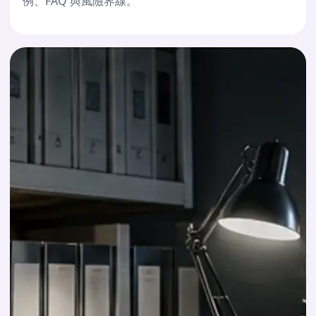
例、FAQ 與風險界線。