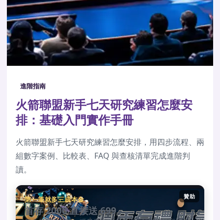
進階指南
火箭聯盟新手七天研究練習怎麼安
排：基礎入門實作手冊
火箭聯盟新手七天研究練習怎麼安排，用四步流程、兩
組數字案例、比較表、FAQ 與查核清單完成進階判
讀。
贊助
第一筆就多三成本金
首存 2000 直接送 699