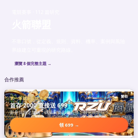
電競賽事 · 112 篇研究
火箭聯盟
不靠口號，從定義、規則、資料、機率、案例與風險
界線建立可重現的研究路線。
瀏覽 8 個完整主題 →
合作推薦
贊助
第一筆就多三成本金
首存 2000 直接送 699
新會員限定加碼，碼量只要彩金五倍，領完就能玩。
領 699 →