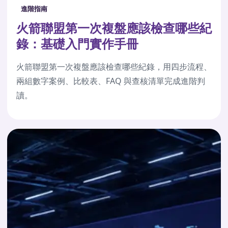
進階指南
火箭聯盟第一次複盤應該檢查哪些紀
錄：基礎入門實作手冊
火箭聯盟第一次複盤應該檢查哪些紀錄，用四步流程、
兩組數字案例、比較表、FAQ 與查核清單完成進階判
讀。