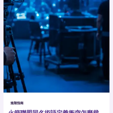
進階指南
火箭聯盟同名術語定義衝突怎麼裁