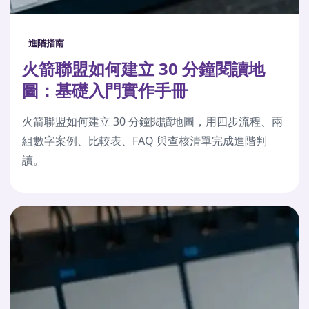
進階指南
火箭聯盟如何建立 30 分鐘閱讀地
圖：基礎入門實作手冊
火箭聯盟如何建立 30 分鐘閱讀地圖，用四步流程、兩
組數字案例、比較表、FAQ 與查核清單完成進階判
讀。