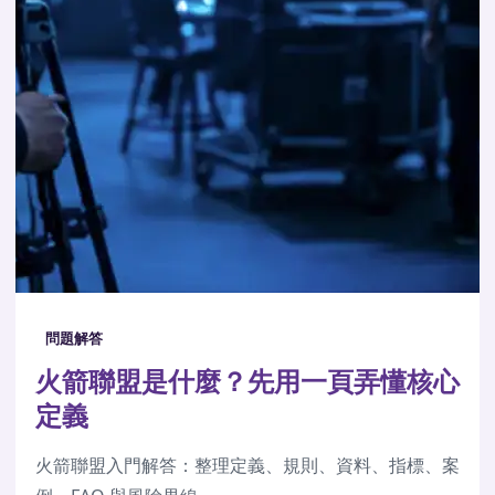
問題解答
火箭聯盟是什麼？先用一頁弄懂核心
定義
火箭聯盟入門解答：整理定義、規則、資料、指標、案