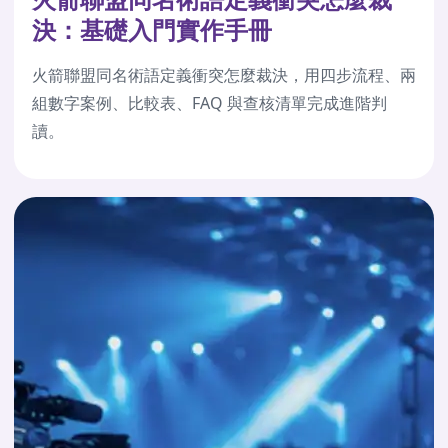
決：基礎入門實作手冊
火箭聯盟同名術語定義衝突怎麼裁決，用四步流程、兩
組數字案例、比較表、FAQ 與查核清單完成進階判
讀。