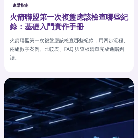
進階指南
火箭聯盟第一次複盤應該檢查哪些紀
錄：基礎入門實作手冊
火箭聯盟第一次複盤應該檢查哪些紀錄，用四步流程、
兩組數字案例、比較表、FAQ 與查核清單完成進階判
讀。