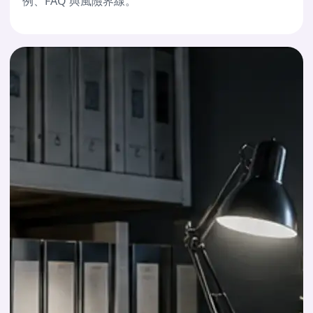
例、FAQ 與風險界線。