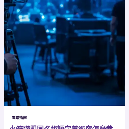
進階指南
火箭聯盟同名術語定義衝突怎麼裁