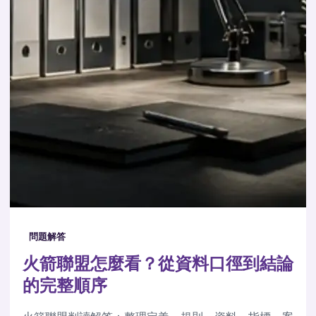
問題解答
火箭聯盟怎麼看？從資料口徑到結論
的完整順序