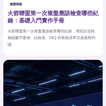
進階指南
火箭聯盟第一次複盤應該檢查哪些紀
錄：基礎入門實作手冊
火箭聯盟第一次複盤應該檢查哪些紀錄，用四步流程、
兩組數字案例、比較表、FAQ 與查核清單完成進階判
讀。