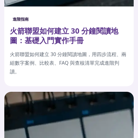
進階指南
火箭聯盟如何建立 30 分鐘閱讀地
圖：基礎入門實作手冊
火箭聯盟如何建立 30 分鐘閱讀地圖，用四步流程、兩
組數字案例、比較表、FAQ 與查核清單完成進階判
讀。