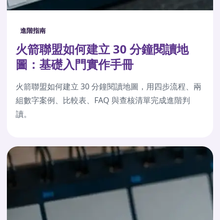
進階指南
火箭聯盟如何建立 30 分鐘閱讀地
圖：基礎入門實作手冊
火箭聯盟如何建立 30 分鐘閱讀地圖，用四步流程、兩
組數字案例、比較表、FAQ 與查核清單完成進階判
讀。