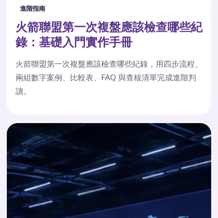
進階指南
火箭聯盟第一次複盤應該檢查哪些紀
錄：基礎入門實作手冊
火箭聯盟第一次複盤應該檢查哪些紀錄，用四步流程、
兩組數字案例、比較表、FAQ 與查核清單完成進階判
讀。