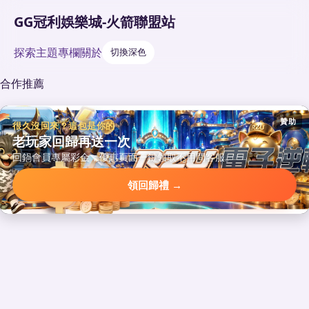
GG冠利娛樂城-火箭聯盟站
探索
主題
專欄
關於
切換深色
合作推薦
贊助
很久沒回來？這包是你的
老玩家回歸再送一次
回鍋會員專屬彩金，優惠頁面一鍵領取不用問客服。
領回歸禮 →