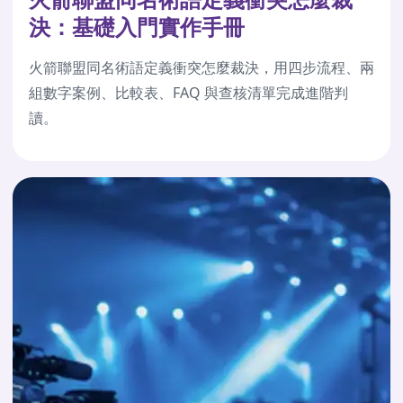
決：基礎入門實作手冊
火箭聯盟同名術語定義衝突怎麼裁決，用四步流程、兩
組數字案例、比較表、FAQ 與查核清單完成進階判
讀。