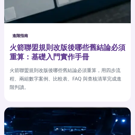
進階指南
火箭聯盟規則改版後哪些舊結論必須
重算：基礎入門實作手冊
火箭聯盟規則改版後哪些舊結論必須重算，用四步流
程、兩組數字案例、比較表、FAQ 與查核清單完成進
階判讀。