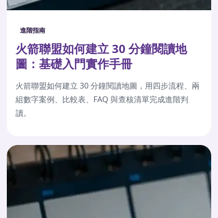
進階指南
火箭聯盟如何建立 30 分鐘閱讀地
圖：基礎入門實作手冊
火箭聯盟如何建立 30 分鐘閱讀地圖，用四步流程、兩
組數字案例、比較表、FAQ 與查核清單完成進階判
讀。