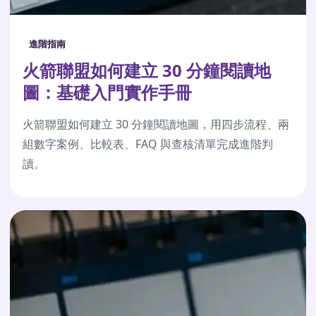
進階指南
火箭聯盟如何建立 30 分鐘閱讀地
圖：基礎入門實作手冊
火箭聯盟如何建立 30 分鐘閱讀地圖，用四步流程、兩
組數字案例、比較表、FAQ 與查核清單完成進階判
讀。