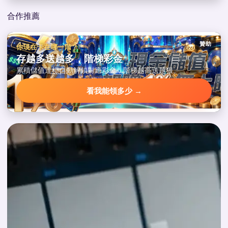
合作推薦
贊助
你現在卡在哪一階？
存越多送越多，階梯彩金
累積儲值達標自動解鎖對應彩金，階梯越高送越狠。
看我能領多少 →