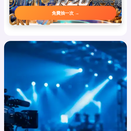
單筆存款 3000 就送轉盤機會，最高 2888 每天都能中。
免費抽一次 →