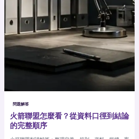
問題解答
火箭聯盟怎麼看？從資料口徑到結論
的完整順序