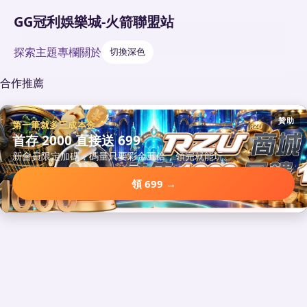
GG冠利娛樂城-火箭聯盟站
探索
主題
專欄
關於
切換深色
合作推薦
贊助
第一筆就多三成本金
首存 2000 直接送 699
新會員限定加碼，碼量只要彩金五倍，領完就能玩。
領 699 →