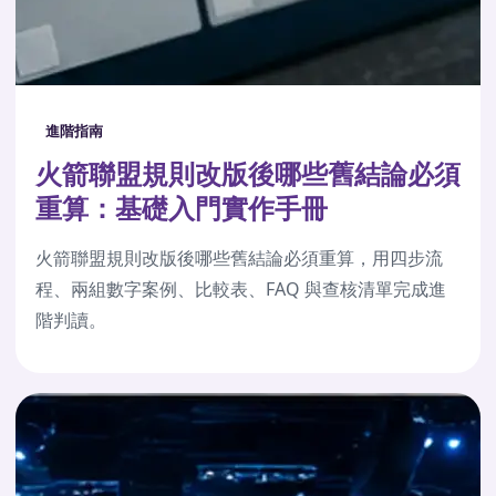
進階指南
火箭聯盟規則改版後哪些舊結論必須
重算：基礎入門實作手冊
火箭聯盟規則改版後哪些舊結論必須重算，用四步流
程、兩組數字案例、比較表、FAQ 與查核清單完成進
階判讀。