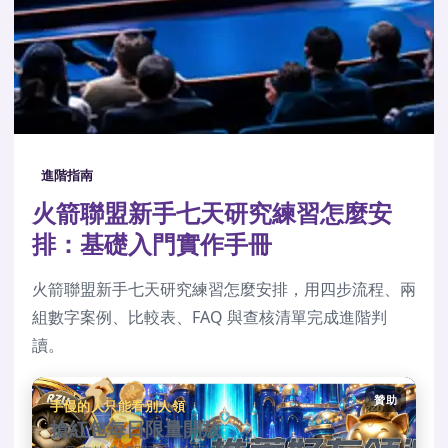
進階指南
火箭聯盟新手七天研究練習怎麼安
排：基礎入門實作手冊
火箭聯盟新手七天研究練習怎麼安排，用四步流程、兩
組數字案例、比較表、FAQ 與查核清單完成進階判
讀。
贊助
手慢的人只能看別人領
搶紅包每日限量開放