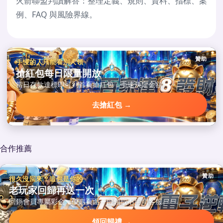
火箭聯盟判讀解答：整理定義、規則、資料、指標、案
例、FAQ 與風險界線。
贊助
手慢的人只能看別人領
搶紅包每日限量開放
當日存款達標即可到首頁搶紅包，手速決定金額。
去搶紅包 →
合作推薦
贊助
很久沒回來？這包是你的
老玩家回歸再送一次
回鍋會員專屬彩金，優惠頁面一鍵領取不用問客服。
領回歸禮 →