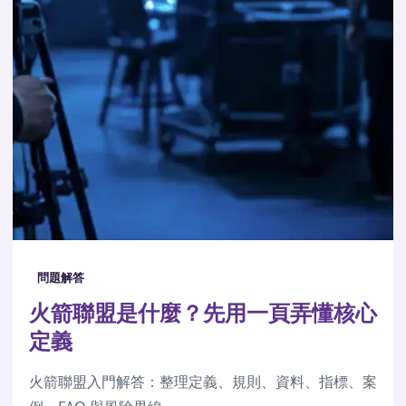
問題解答
火箭聯盟是什麼？先用一頁弄懂核心
定義
火箭聯盟入門解答：整理定義、規則、資料、指標、案