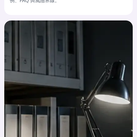
例、FAQ 與風險界線。