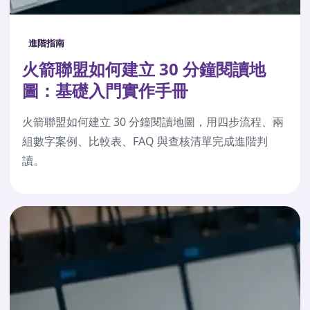
進階指南
火箭聯盟如何建立 30 分鐘閱讀地
圖：基礎入門實作手冊
火箭聯盟如何建立 30 分鐘閱讀地圖，用四步流程、兩
組數字案例、比較表、FAQ 與查核清單完成進階判
讀。