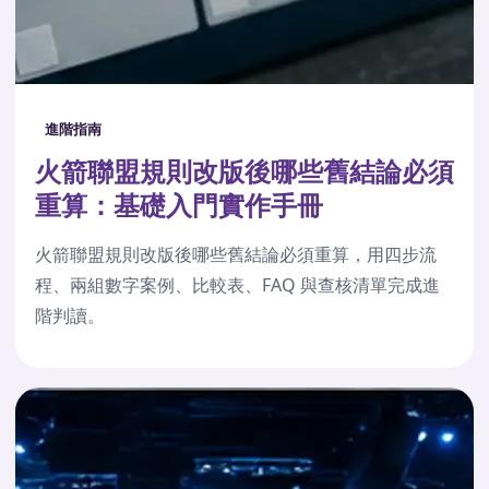
進階指南
火箭聯盟規則改版後哪些舊結論必須
重算：基礎入門實作手冊
火箭聯盟規則改版後哪些舊結論必須重算，用四步流
程、兩組數字案例、比較表、FAQ 與查核清單完成進
階判讀。