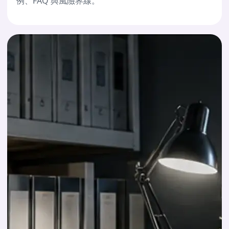
例、FAQ 與風險界線。