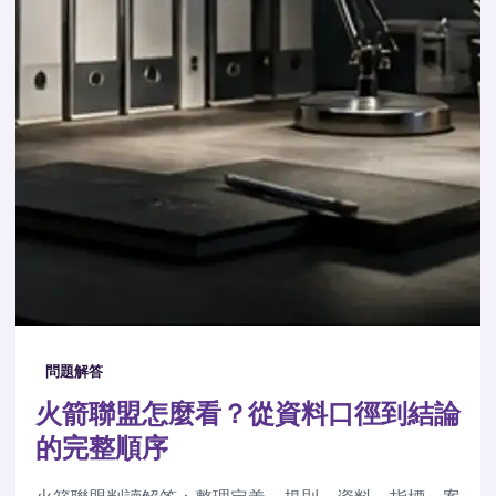
問題解答
火箭聯盟怎麼看？從資料口徑到結論
的完整順序