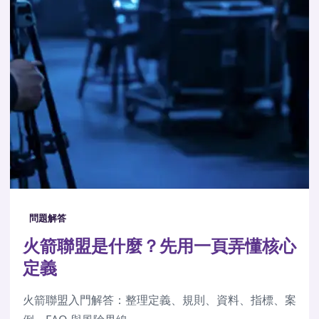
問題解答
火箭聯盟是什麼？先用一頁弄懂核心
定義
火箭聯盟入門解答：整理定義、規則、資料、指標、案