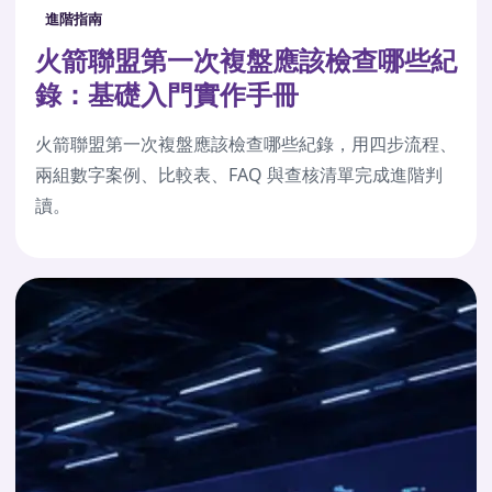
進階指南
火箭聯盟第一次複盤應該檢查哪些紀
錄：基礎入門實作手冊
火箭聯盟第一次複盤應該檢查哪些紀錄，用四步流程、
兩組數字案例、比較表、FAQ 與查核清單完成進階判
讀。