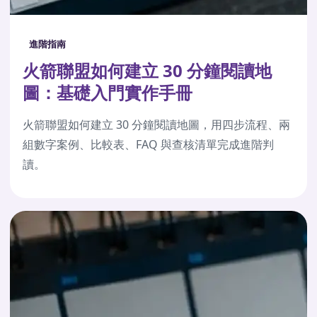
進階指南
火箭聯盟如何建立 30 分鐘閱讀地
圖：基礎入門實作手冊
火箭聯盟如何建立 30 分鐘閱讀地圖，用四步流程、兩
組數字案例、比較表、FAQ 與查核清單完成進階判
讀。