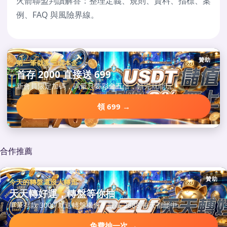
火箭聯盟判讀解答：整理定義、規則、資料、指標、案
例、FAQ 與風險界線。
贊助
第一筆就多三成本金
首存 2000 直接送 699
新會員限定加碼，碼量只要彩金五倍，領完就能玩。
領 699 →
合作推薦
贊助
今天的轉盤還沒人轉走
天天轉好運，轉盤等你抽
單筆存款 3000 就送轉盤機會，最高 2888 每天都能中。
免費抽一次 →