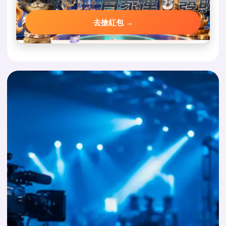
當日存款達標即可到首頁搶紅包，手速決定金額。
去搶紅包 →