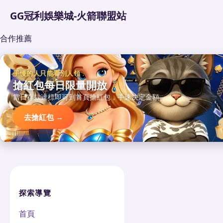
GG冠利娛樂城-火箭聯盟站
合作推薦
手慢的人只能看別人領
搶紅包每日限量開放
當日存款達標即可到首頁搶紅包，手速決定金額。
去搶紅包 →
探索導覽
首頁