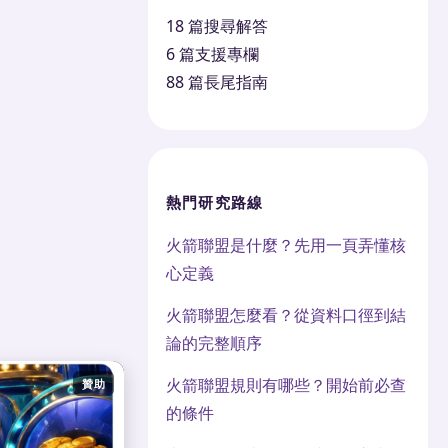
18 篇搜尋解答
6 篇支援專欄
88 篇長尾指南
熱門研究路線
火箭聯盟是什麼？先用一頁弄懂核
心定義
火箭聯盟怎麼看？從資料口徑到結
論的完整順序
火箭聯盟規則有哪些？開始前必查
贊助
的條件