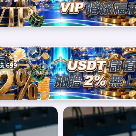
送 699
只要彩金五倍，領完就能玩。