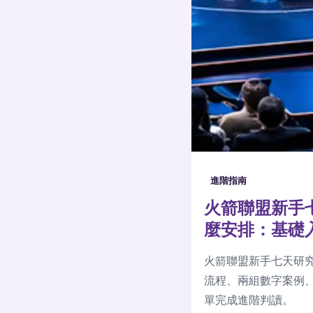
進階指南
火箭聯盟新手
麼安排：基礎
火箭聯盟新手七天研
流程、兩組數字案例、
單完成進階判讀。