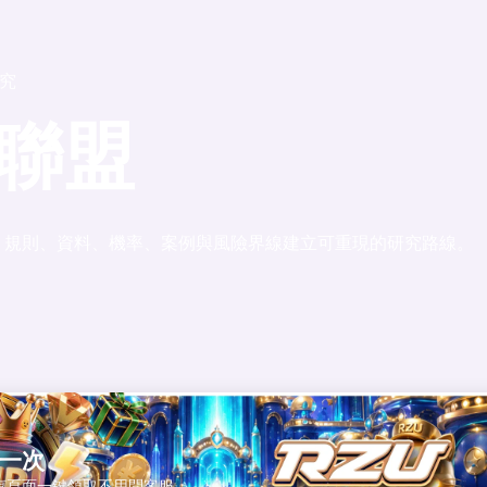
研究
聯盟
、規則、資料、機率、案例與風險界線建立可重現的研究路線。
的
一次
惠頁面一鍵領取不用問客服。