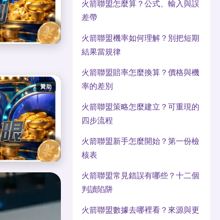
火箭聯盟怎麼算？公式、輸入與誤
差帶
火箭聯盟機率如何理解？別把短期
結果當規律
火箭聯盟賠率怎麼換算？價格與機
率的差別
贊助
火箭聯盟策略怎麼建立？可重現的
四步流程
火箭聯盟新手怎麼開始？第一份檢
核表
火箭聯盟常見錯誤有哪些？十二個
判讀陷阱
火箭聯盟數據去哪裡看？來源與更