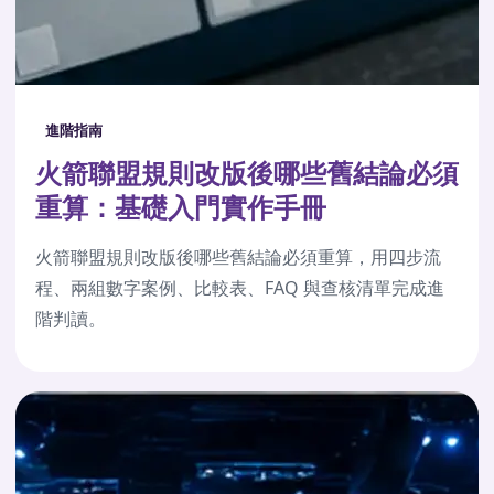
進階指南
火箭聯盟規則改版後哪些舊結論必須
重算：基礎入門實作手冊
火箭聯盟規則改版後哪些舊結論必須重算，用四步流
程、兩組數字案例、比較表、FAQ 與查核清單完成進
階判讀。