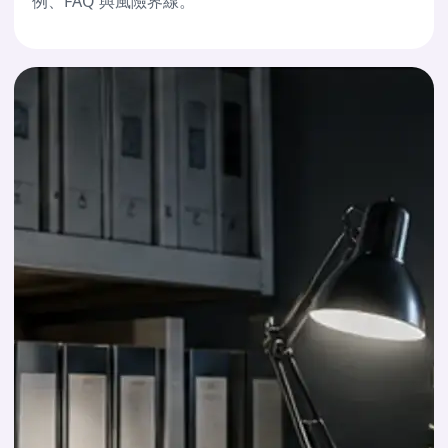
例、FAQ 與風險界線。