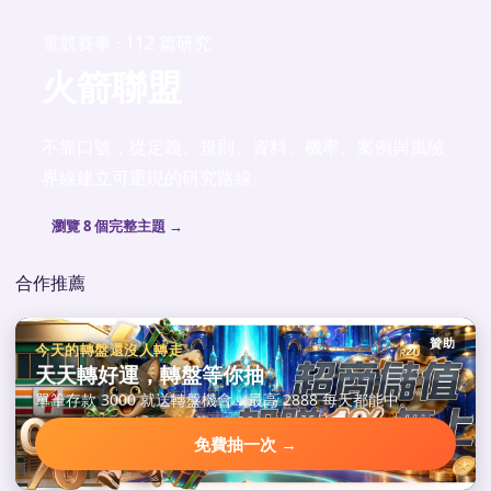
電競賽事 · 112 篇研究
火箭聯盟
不靠口號，從定義、規則、資料、機率、案例與風險
界線建立可重現的研究路線。
瀏覽 8 個完整主題 →
合作推薦
贊助
今天的轉盤還沒人轉走
天天轉好運，轉盤等你抽
單筆存款 3000 就送轉盤機會，最高 2888 每天都能中。
免費抽一次 →