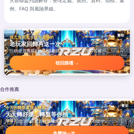
火箭聯盟判讀解答：整理定義、規則、資料、指標、案
例、FAQ 與風險界線。
贊助
很久沒回來？這包是你的
老玩家回歸再送一次
回鍋會員專屬彩金，優惠頁面一鍵領取不用問客服。
領回歸禮 →
合作推薦
贊助
今天的轉盤還沒人轉走
天天轉好運，轉盤等你抽
單筆存款 3000 就送轉盤機會，最高 2888 每天都能中。
免費抽一次 →