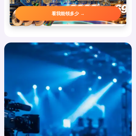
累積儲值達標自動解鎖對應彩金，階梯越高送越狠。
看我能領多少 →