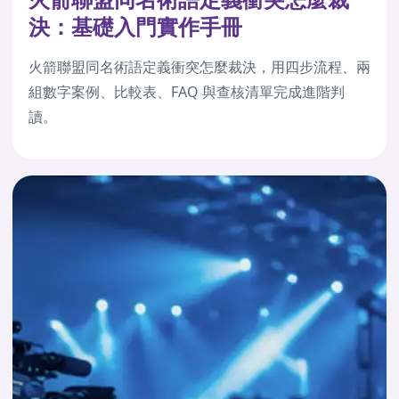
決：基礎入門實作手冊
火箭聯盟同名術語定義衝突怎麼裁決，用四步流程、兩
組數字案例、比較表、FAQ 與查核清單完成進階判
讀。