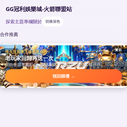
GG冠利娛樂城-火箭聯盟站
探索
主題
專欄
關於
切換深色
合作推薦
贊助
很久沒回來？這包是你的
老玩家回歸再送一次
回鍋會員專屬彩金，優惠頁面一鍵領取不用問客服。
領回歸禮 →