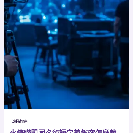
進階指南
火箭聯盟同名術語定義衝突怎麼裁