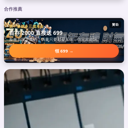
合作推薦
贊助
第一筆就多三成本金
首存 2000 直接送 699
新會員限定加碼，碼量只要彩金五倍，領完就能玩。
領 699 →