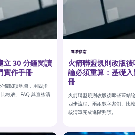
進階指南
立 30 分鐘閱讀
火箭聯盟規則改版後
門實作手冊
論必須重算：基礎入
冊
0 分鐘閱讀地圖，用四步
比較表、FAQ 與查核清
火箭聯盟規則改版後哪些舊結
四步流程、兩組數字案例、比較表
核清單完成進階判讀。