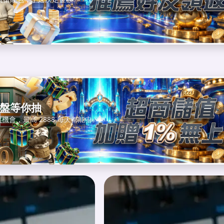
盤等你抽
盤機會，最高 2888 每天都能中。