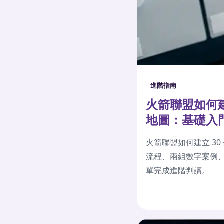
進階指南
火箭聯盟如何建
地圖：基礎入
火箭聯盟如何建立 3
流程、兩組數字案例、
單完成進階判讀。