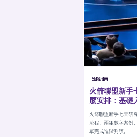
進階指南
火箭聯盟新手
麼安排：基礎
火箭聯盟新手七天研
流程、兩組數字案例、
單完成進階判讀。