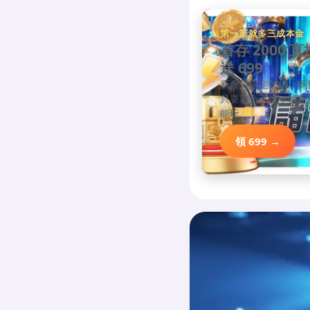
第一筆就多三成本金
首存 2000 直
送 699
新會員限定加碼，碼
只要彩金五倍，領完
能玩。
領 699 →