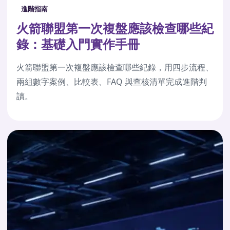
進階指南
火箭聯盟第一次複盤應該檢查哪些紀
錄：基礎入門實作手冊
火箭聯盟第一次複盤應該檢查哪些紀錄，用四步流程、
兩組數字案例、比較表、FAQ 與查核清單完成進階判
讀。