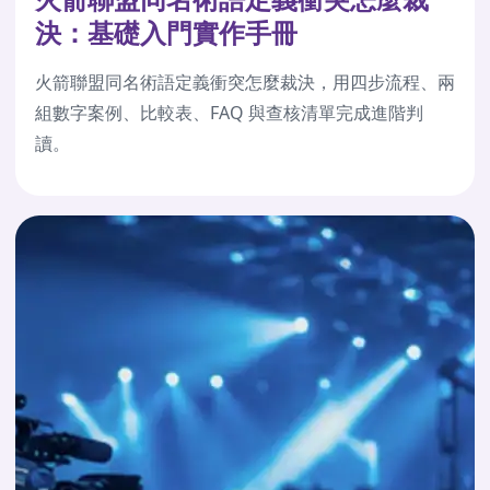
決：基礎入門實作手冊
火箭聯盟同名術語定義衝突怎麼裁決，用四步流程、兩
組數字案例、比較表、FAQ 與查核清單完成進階判
讀。