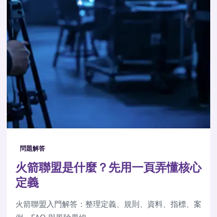
問題解答
火箭聯盟是什麼？先用一頁弄懂核心
定義
火箭聯盟入門解答：整理定義、規則、資料、指標、案