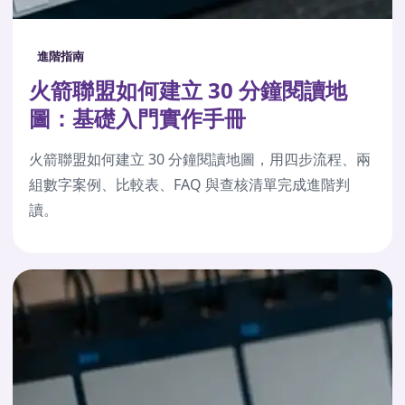
進階指南
火箭聯盟如何建立 30 分鐘閱讀地
圖：基礎入門實作手冊
火箭聯盟如何建立 30 分鐘閱讀地圖，用四步流程、兩
組數字案例、比較表、FAQ 與查核清單完成進階判
讀。