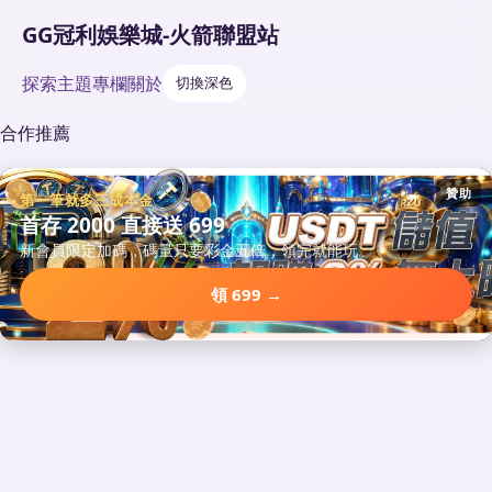
GG冠利娛樂城-火箭聯盟站
探索
主題
專欄
關於
切換深色
合作推薦
贊助
第一筆就多三成本金
首存 2000 直接送 699
新會員限定加碼，碼量只要彩金五倍，領完就能玩。
領 699 →