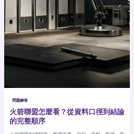
問題解答
火箭聯盟怎麼看？從資料口徑到結論
的完整順序