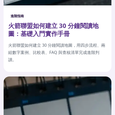
進階指南
火箭聯盟如何建立 30 分鐘閱讀地
圖：基礎入門實作手冊
火箭聯盟如何建立 30 分鐘閱讀地圖，用四步流程、兩
組數字案例、比較表、FAQ 與查核清單完成進階判
讀。