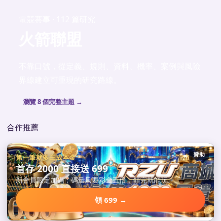
電競賽事 · 112 篇研究
火箭聯盟
不靠口號，從定義、規則、資料、機率、案例與風險
界線建立可重現的研究路線。
瀏覽 8 個完整主題 →
合作推薦
贊助
第一筆就多三成本金
首存 2000 直接送 699
新會員限定加碼，碼量只要彩金五倍，領完就能玩。
領 699 →