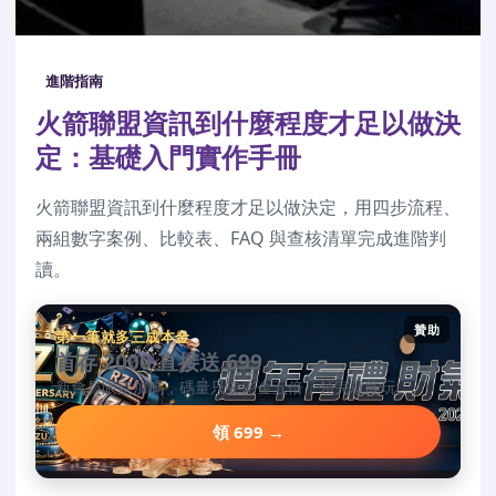
進階指南
火箭聯盟資訊到什麼程度才足以做決
定：基礎入門實作手冊
火箭聯盟資訊到什麼程度才足以做決定，用四步流程、
兩組數字案例、比較表、FAQ 與查核清單完成進階判
讀。
贊助
第一筆就多三成本金
首存 2000 直接送 699
新會員限定加碼，碼量只要彩金五倍，領完就能玩。
領 699 →