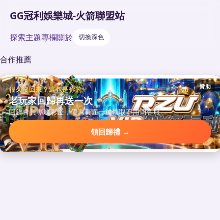
GG冠利娛樂城-火箭聯盟站
探索
主題
專欄
關於
切換深色
合作推薦
贊助
很久沒回來？這包是你的
老玩家回歸再送一次
回鍋會員專屬彩金，優惠頁面一鍵領取不用問客服。
領回歸禮 →