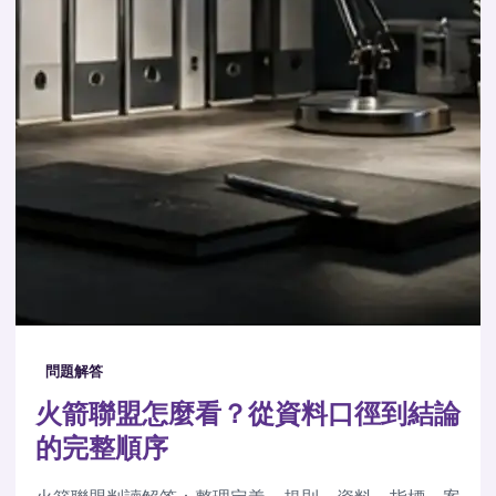
問題解答
火箭聯盟怎麼看？從資料口徑到結論
的完整順序