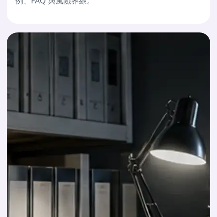
例、FAQ 與風險界線。