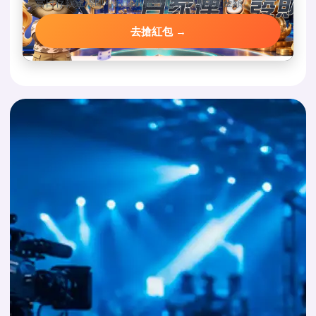
當日存款達標即可到首頁搶紅包，手速決定金額。
去搶紅包 →