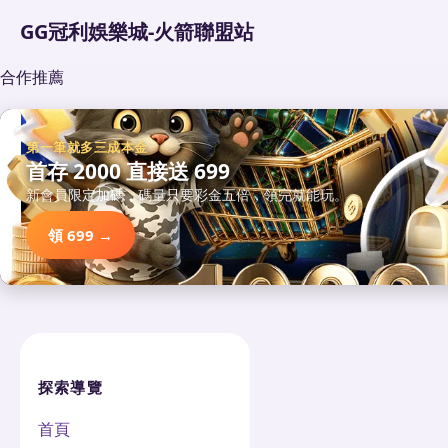
GG冠利娛樂城-火箭聯盟站
合作推薦
第一筆就多三成本金
首存 2000 直接送 699
新會員限定加碼，碼量只要彩金五倍，領完就能玩。
領 699 →
探索導覽
首頁