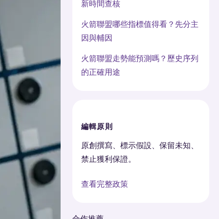
新時間查核
火箭聯盟哪些指標值得看？先分主
因與輔因
火箭聯盟走勢能預測嗎？歷史序列
的正確用途
編輯原則
原創撰寫、標示假設、保留未知、
禁止獲利保證。
查看完整政策
合作推薦