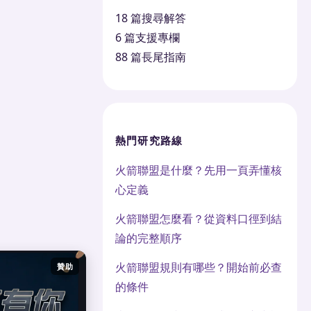
18 篇搜尋解答
6 篇支援專欄
88 篇長尾指南
熱門研究路線
火箭聯盟是什麼？先用一頁弄懂核
心定義
火箭聯盟怎麼看？從資料口徑到結
論的完整順序
火箭聯盟規則有哪些？開始前必查
贊助
的條件