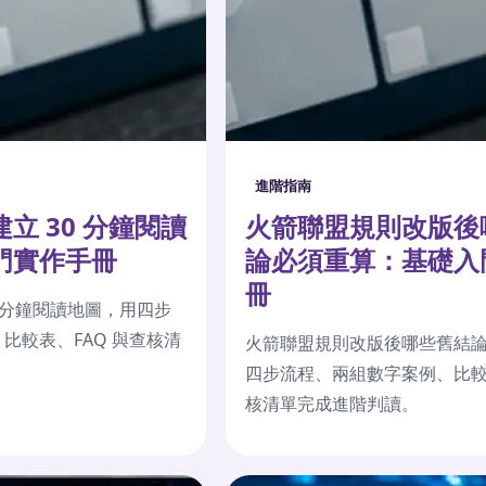
進階指南
立 30 分鐘閱讀
火箭聯盟規則改版後
門實作手冊
論必須重算：基礎入
冊
0 分鐘閱讀地圖，用四步
比較表、FAQ 與查核清
火箭聯盟規則改版後哪些舊結
四步流程、兩組數字案例、比較表
核清單完成進階判讀。