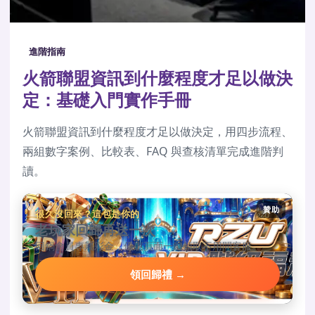
進階指南
火箭聯盟資訊到什麼程度才足以做決
定：基礎入門實作手冊
火箭聯盟資訊到什麼程度才足以做決定，用四步流程、
兩組數字案例、比較表、FAQ 與查核清單完成進階判
讀。
贊助
很久沒回來？這包是你的
老玩家回歸再送一次
回鍋會員專屬彩金，優惠頁面一鍵領取不用問客服。
領回歸禮 →