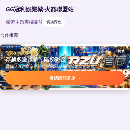
GG冠利娛樂城-火箭聯盟站
探索
主題
專欄
關於
切換深色
合作推薦
贊助
你現在卡在哪一階？
存越多送越多，階梯彩金
累積儲值達標自動解鎖對應彩金，階梯越高送越狠。
看我能領多少 →