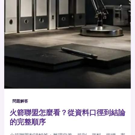
問題解答
火箭聯盟怎麼看？從資料口徑到結論
的完整順序