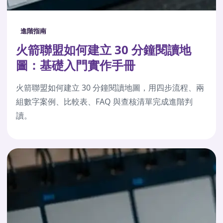
進階指南
火箭聯盟如何建立 30 分鐘閱讀地
圖：基礎入門實作手冊
火箭聯盟如何建立 30 分鐘閱讀地圖，用四步流程、兩
組數字案例、比較表、FAQ 與查核清單完成進階判
讀。