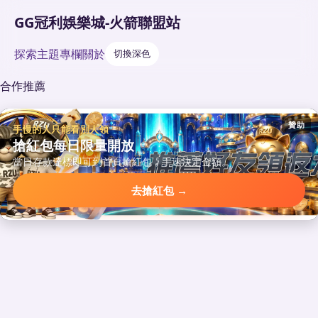
GG冠利娛樂城-火箭聯盟站
探索
主題
專欄
關於
切換深色
合作推薦
贊助
手慢的人只能看別人領
搶紅包每日限量開放
當日存款達標即可到首頁搶紅包，手速決定金額。
去搶紅包 →