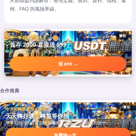
火箭聯盟判讀解答：整理定義、規則、資料、指標、案
例、FAQ 與風險界線。
贊助
第一筆就多三成本金
首存 2000 直接送 699
新會員限定加碼，碼量只要彩金五倍，領完就能玩。
領 699 →
合作推薦
贊助
今天的轉盤還沒人轉走
天天轉好運，轉盤等你抽
單筆存款 3000 就送轉盤機會，最高 2888 每天都能中。
免費抽一次 →