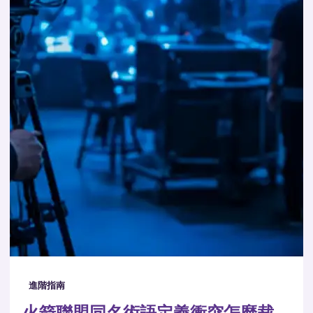
進階指南
火箭聯盟同名術語定義衝突怎麼裁