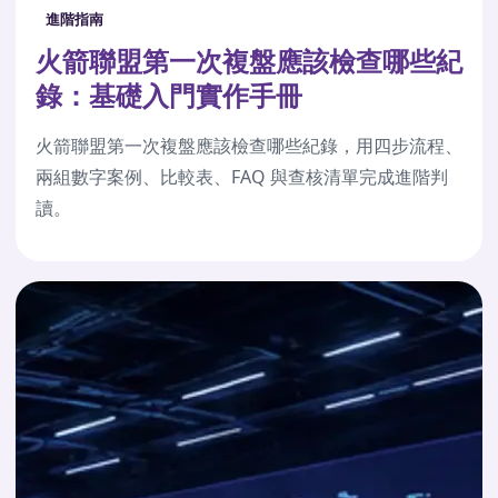
進階指南
火箭聯盟第一次複盤應該檢查哪些紀
錄：基礎入門實作手冊
火箭聯盟第一次複盤應該檢查哪些紀錄，用四步流程、
兩組數字案例、比較表、FAQ 與查核清單完成進階判
讀。