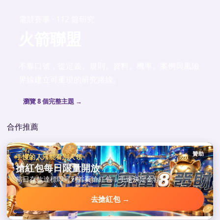
電競賽事 · 112 篇研究
火箭聯盟
不靠口號，從定義、規則、資料、機率、案例與風險
界線建立可重現的研究路線。
瀏覽 8 個完整主題 →
合作推薦
贊助
手慢的人只能看別人領
搶紅包每日限量開放
當日存款達標即可到首頁搶紅包，手速決定金額。
去搶紅包 →