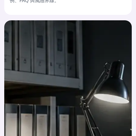
例、FAQ 與風險界線。