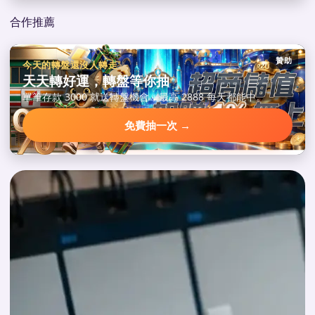
合作推薦
贊助
今天的轉盤還沒人轉走
天天轉好運，轉盤等你抽
單筆存款 3000 就送轉盤機會，最高 2888 每天都能中。
免費抽一次 →