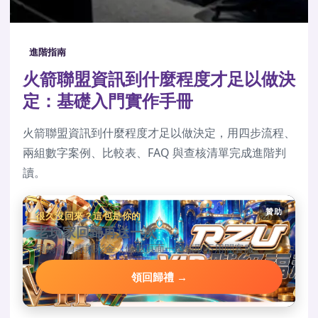
進階指南
火箭聯盟資訊到什麼程度才足以做決
定：基礎入門實作手冊
火箭聯盟資訊到什麼程度才足以做決定，用四步流程、
兩組數字案例、比較表、FAQ 與查核清單完成進階判
讀。
贊助
很久沒回來？這包是你的
老玩家回歸再送一次
回鍋會員專屬彩金，優惠頁面一鍵領取不用問客服。
領回歸禮 →