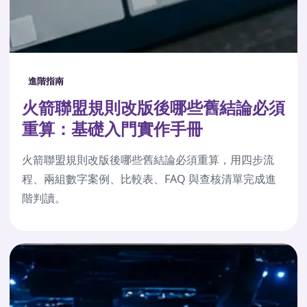
進階指南
火箭聯盟規則改版後哪些舊結論必須
重算：基礎入門實作手冊
火箭聯盟規則改版後哪些舊結論必須重算，用四步流
程、兩組數字案例、比較表、FAQ 與查核清單完成進
階判讀。