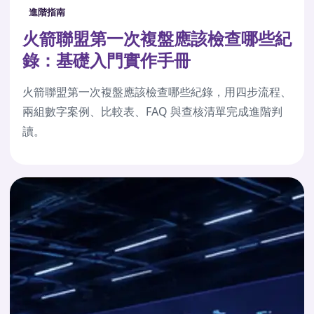
進階指南
火箭聯盟第一次複盤應該檢查哪些紀
錄：基礎入門實作手冊
火箭聯盟第一次複盤應該檢查哪些紀錄，用四步流程、
兩組數字案例、比較表、FAQ 與查核清單完成進階判
讀。