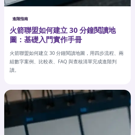
進階指南
火箭聯盟如何建立 30 分鐘閱讀地
圖：基礎入門實作手冊
火箭聯盟如何建立 30 分鐘閱讀地圖，用四步流程、兩
組數字案例、比較表、FAQ 與查核清單完成進階判
讀。