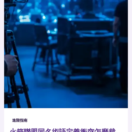
進階指南
火箭聯盟同名術語定義衝突怎麼裁