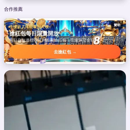
合作推薦
贊助
手慢的人只能看別人領
搶紅包每日限量開放
當日存款達標即可到首頁搶紅包，手速決定金額。
去搶紅包 →