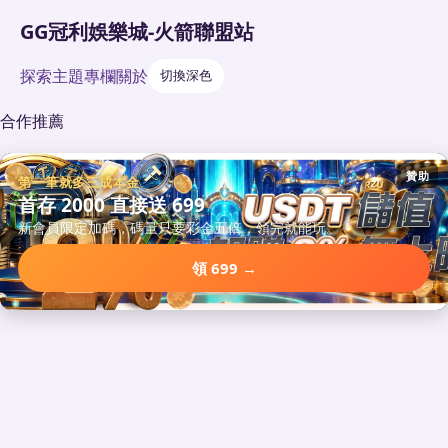
GG冠利娛樂城-火箭聯盟站
探索
主題
專欄
關於
切換深色
合作推薦
贊助
第一筆就多三成本金
首存 2000 直接送 699
新會員限定加碼，碼量只要彩金五倍，領完就能玩。
領 699 →