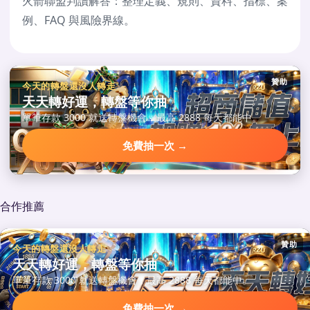
火箭聯盟判讀解答：整理定義、規則、資料、指標、案
例、FAQ 與風險界線。
贊助
今天的轉盤還沒人轉走
天天轉好運，轉盤等你抽
單筆存款 3000 就送轉盤機會，最高 2888 每天都能中。
免費抽一次 →
合作推薦
贊助
今天的轉盤還沒人轉走
天天轉好運，轉盤等你抽
單筆存款 3000 就送轉盤機會，最高 2888 每天都能中。
免費抽一次 →