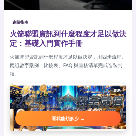
進階指南
火箭聯盟資訊到什麼程度才足以做決
定：基礎入門實作手冊
火箭聯盟資訊到什麼程度才足以做決定，用四步流程、
兩組數字案例、比較表、FAQ 與查核清單完成進階判
讀。
贊助
你現在卡在哪一階？
存越多送越多，階梯彩金
累積儲值達標自動解鎖對應彩金，階梯越高送越狠。
看我能領多少 →