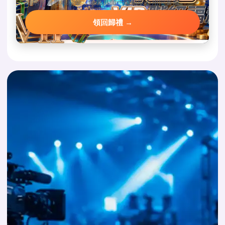
回鍋會員專屬彩金，優惠頁面一鍵領取不用問客服。
領回歸禮 →