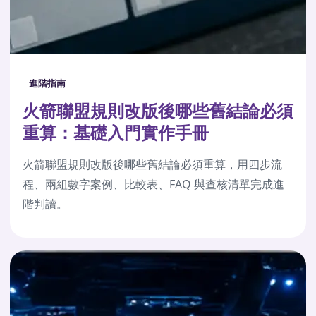
進階指南
火箭聯盟規則改版後哪些舊結論必須
重算：基礎入門實作手冊
火箭聯盟規則改版後哪些舊結論必須重算，用四步流
程、兩組數字案例、比較表、FAQ 與查核清單完成進
階判讀。