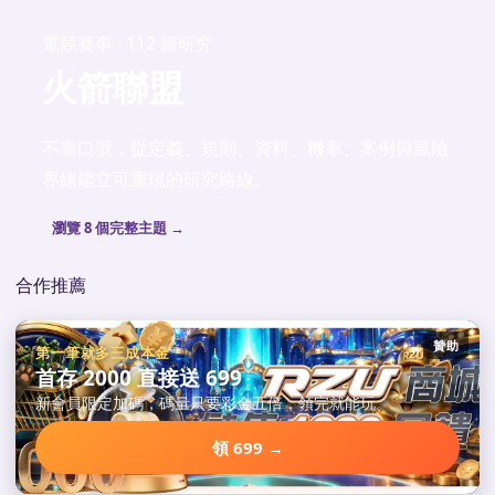
電競賽事 · 112 篇研究
火箭聯盟
不靠口號，從定義、規則、資料、機率、案例與風險
界線建立可重現的研究路線。
瀏覽 8 個完整主題 →
合作推薦
贊助
第一筆就多三成本金
首存 2000 直接送 699
新會員限定加碼，碼量只要彩金五倍，領完就能玩。
領 699 →