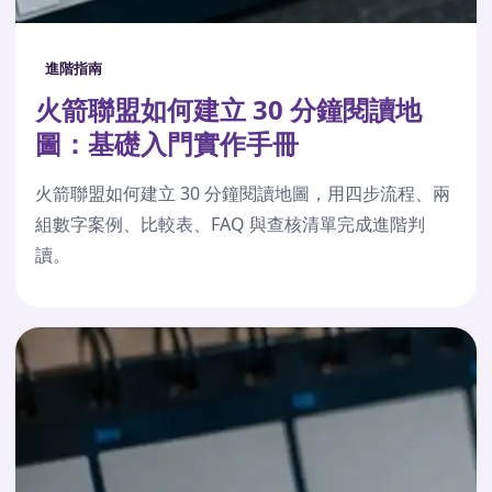
進階指南
火箭聯盟如何建立 30 分鐘閱讀地
圖：基礎入門實作手冊
火箭聯盟如何建立 30 分鐘閱讀地圖，用四步流程、兩
組數字案例、比較表、FAQ 與查核清單完成進階判
讀。