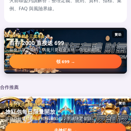
火箭聯盟判讀解答：整理定義、規則、資料、指標、案
例、FAQ 與風險界線。
贊助
第一筆就多三成本金
首存 2000 直接送 699
新會員限定加碼，碼量只要彩金五倍，領完就能玩。
領 699 →
合作推薦
贊助
手慢的人只能看別人領
搶紅包每日限量開放
當日存款達標即可到首頁搶紅包，手速決定金額。
去搶紅包 →