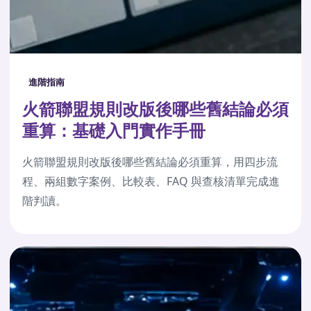
進階指南
火箭聯盟規則改版後哪些舊結論必須
重算：基礎入門實作手冊
火箭聯盟規則改版後哪些舊結論必須重算，用四步流
程、兩組數字案例、比較表、FAQ 與查核清單完成進
階判讀。