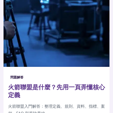
問題解答
火箭聯盟是什麼？先用一頁弄懂核心
定義
火箭聯盟入門解答：整理定義、規則、資料、指標、案