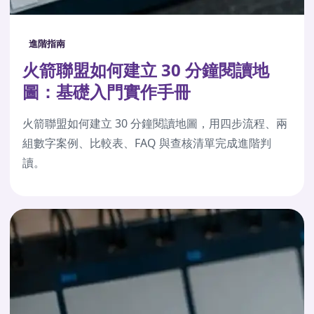
進階指南
火箭聯盟如何建立 30 分鐘閱讀地
圖：基礎入門實作手冊
火箭聯盟如何建立 30 分鐘閱讀地圖，用四步流程、兩
組數字案例、比較表、FAQ 與查核清單完成進階判
讀。