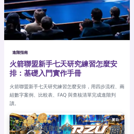
進階指南
火箭聯盟新手七天研究練習怎麼安
排：基礎入門實作手冊
火箭聯盟新手七天研究練習怎麼安排，用四步流程、兩
組數字案例、比較表、FAQ 與查核清單完成進階判
讀。
贊助
第一筆就多三成本金
首存 2000 直接送 699