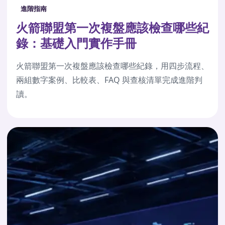
進階指南
火箭聯盟第一次複盤應該檢查哪些紀
錄：基礎入門實作手冊
火箭聯盟第一次複盤應該檢查哪些紀錄，用四步流程、
兩組數字案例、比較表、FAQ 與查核清單完成進階判
讀。