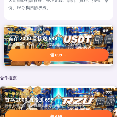
火箭聯盟判讀解答：整理定義、規則、資料、指標、案
例、FAQ 與風險界線。
贊助
第一筆就多三成本金
首存 2000 直接送 699
新會員限定加碼，碼量只要彩金五倍，領完就能玩。
領 699 →
合作推薦
贊助
第一筆就多三成本金
首存 2000 直接送 699
新會員限定加碼，碼量只要彩金五倍，領完就能玩。
領 699 →