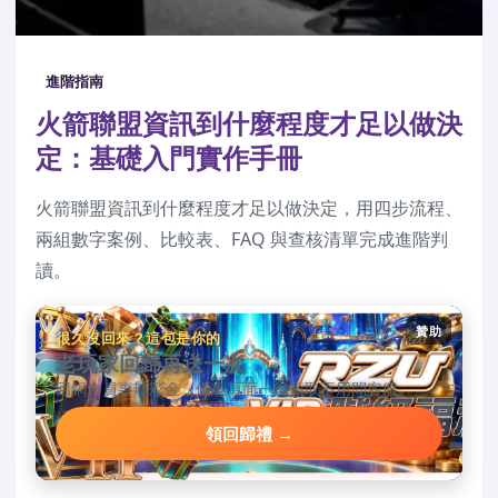
進階指南
火箭聯盟資訊到什麼程度才足以做決
定：基礎入門實作手冊
火箭聯盟資訊到什麼程度才足以做決定，用四步流程、
兩組數字案例、比較表、FAQ 與查核清單完成進階判
讀。
贊助
很久沒回來？這包是你的
老玩家回歸再送一次
回鍋會員專屬彩金，優惠頁面一鍵領取不用問客服。
領回歸禮 →