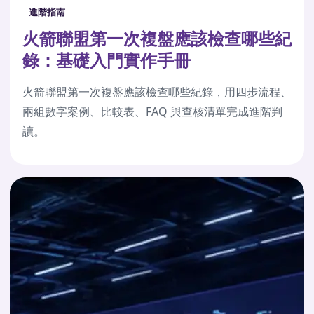
進階指南
火箭聯盟第一次複盤應該檢查哪些紀
錄：基礎入門實作手冊
火箭聯盟第一次複盤應該檢查哪些紀錄，用四步流程、
兩組數字案例、比較表、FAQ 與查核清單完成進階判
讀。