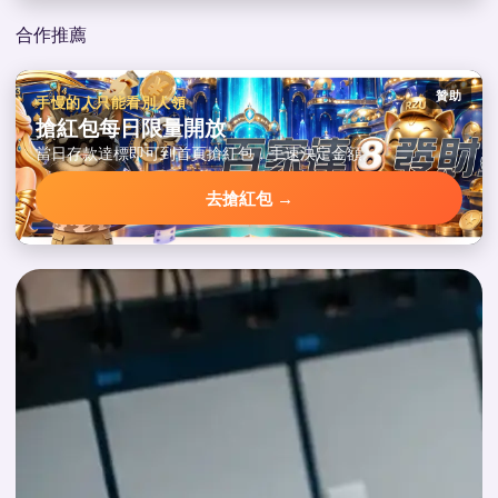
合作推薦
贊助
手慢的人只能看別人領
搶紅包每日限量開放
當日存款達標即可到首頁搶紅包，手速決定金額。
去搶紅包 →