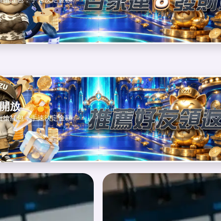
開放
頁搶紅包，手速決定金額。