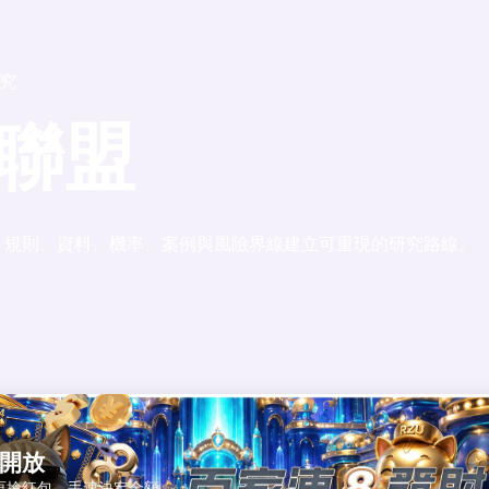
研究
聯盟
、規則、資料、機率、案例與風險界線建立可重現的研究路線。
開放
頁搶紅包，手速決定金額。