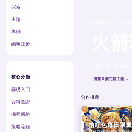
探索
主題
電競賽事 · 112 篇
火箭
專欄
編輯政策
不靠口號，從定義
核心分類
瀏覽 8 個完整主題 →
基礎入門
合作推薦
資料查證
機率價格
手慢的人只能看別人領
搶紅包每日限量
策略流程
當日存款達標即可到首