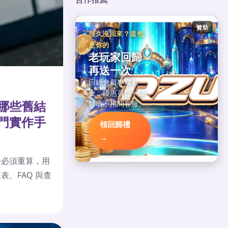
贊助
很久沒回來？這包
是你的
老玩家回歸
再送一次
回鍋會員專屬彩
金，優惠頁面一鍵
哪些舊結
領取不用問客服。
門實作手
領回歸禮
→
論必須重算，用
、FAQ 與查