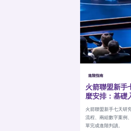
進階指南
火箭聯盟新手
麼安排：基礎
火箭聯盟新手七天研
流程、兩組數字案例、
單完成進階判讀。