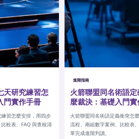
進階指南
七天研究練習怎
火箭聯盟同名術語定
入門實作手冊
麼裁決：基礎入門實
究練習怎麼安排，用四步
火箭聯盟同名術語定義衝突怎
比較表、FAQ 與查核清
流程、兩組數字案例、比較表、F
單完成進階判讀。