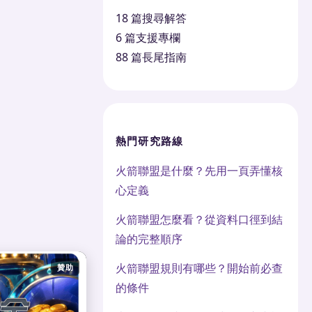
18 篇搜尋解答
6 篇支援專欄
88 篇長尾指南
熱門研究路線
火箭聯盟是什麼？先用一頁弄懂核
心定義
火箭聯盟怎麼看？從資料口徑到結
論的完整順序
火箭聯盟規則有哪些？開始前必查
贊助
的條件