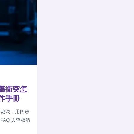
義衝突怎
作手冊
麼裁決，用四步
AQ 與查核清