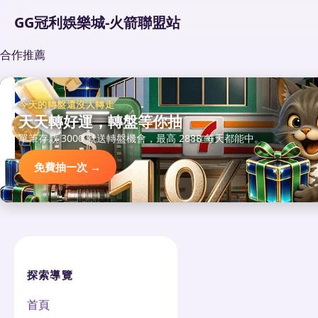
GG冠利娛樂城-火箭聯盟站
合作推薦
今天的轉盤還沒人轉走
天天轉好運，轉盤等你抽
單筆存款 3000 就送轉盤機會，最高 2888 每天都能中。
免費抽一次 →
探索導覽
首頁