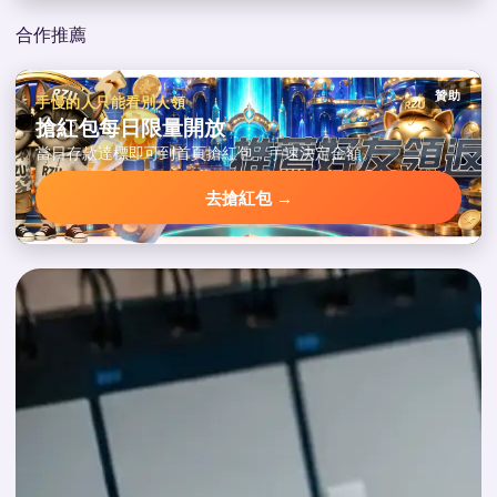
合作推薦
贊助
手慢的人只能看別人領
搶紅包每日限量開放
當日存款達標即可到首頁搶紅包，手速決定金額。
去搶紅包 →