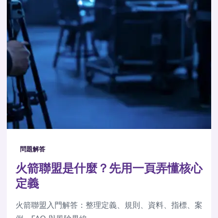
問題解答
火箭聯盟是什麼？先用一頁弄懂核心
定義
火箭聯盟入門解答：整理定義、規則、資料、指標、案