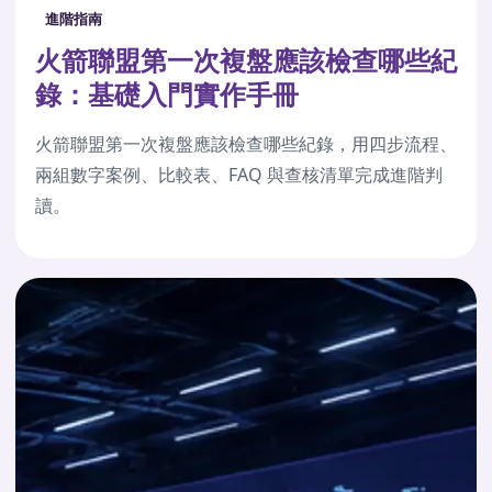
進階指南
火箭聯盟第一次複盤應該檢查哪些紀
錄：基礎入門實作手冊
火箭聯盟第一次複盤應該檢查哪些紀錄，用四步流程、
兩組數字案例、比較表、FAQ 與查核清單完成進階判
讀。