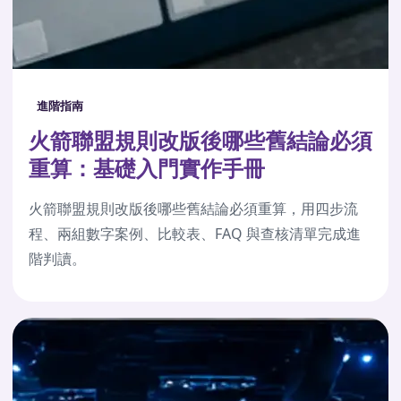
進階指南
火箭聯盟規則改版後哪些舊結論必須
重算：基礎入門實作手冊
火箭聯盟規則改版後哪些舊結論必須重算，用四步流
程、兩組數字案例、比較表、FAQ 與查核清單完成進
階判讀。