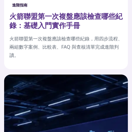
進階指南
火箭聯盟第一次複盤應該檢查哪些紀
錄：基礎入門實作手冊
火箭聯盟第一次複盤應該檢查哪些紀錄，用四步流程、
兩組數字案例、比較表、FAQ 與查核清單完成進階判
讀。