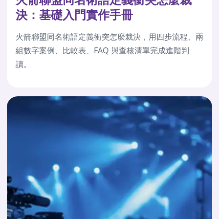
決：基礎入門實作手冊
火箭聯盟同名術語定義衝突怎麼裁決，用四步流程、兩
組數字案例、比較表、FAQ 與查核清單完成進階判
讀。