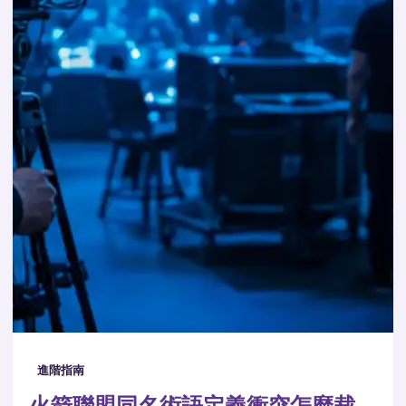
進階指南
火箭聯盟同名術語定義衝突怎麼裁