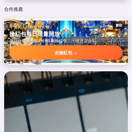
合作推薦
贊助
手慢的人只能看別人領
搶紅包每日限量開放
當日存款達標即可到首頁搶紅包，手速決定金額。
去搶紅包 →