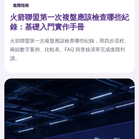
進階指南
火箭聯盟第一次複盤應該檢查哪些紀
錄：基礎入門實作手冊
火箭聯盟第一次複盤應該檢查哪些紀錄，用四步流程、
兩組數字案例、比較表、FAQ 與查核清單完成進階判
讀。