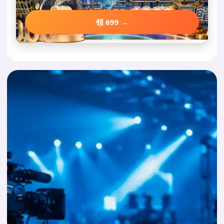
新會員限定加碼，碼量只要彩金五倍，領完就能玩。
領 699 →