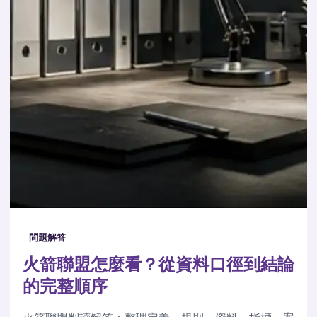
問題解答
火箭聯盟怎麼看？從資料口徑到結論
的完整順序