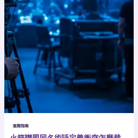
進階指南
火箭聯盟同名術語定義衝突怎麼裁