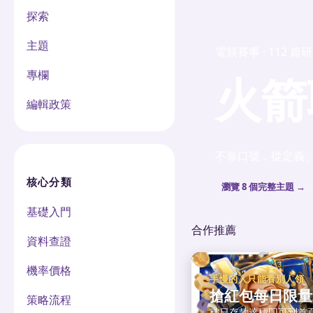
探索
主題
電競賽事 · 112 篇
火箭
專欄
編輯政策
不靠口號，從定義
核心分類
瀏覽 8 個完整主題 →
基礎入門
合作推薦
資料查證
機率價格
手慢的人只能看別人領
搶紅包每日限量
策略流程
當日存款達標即可到首