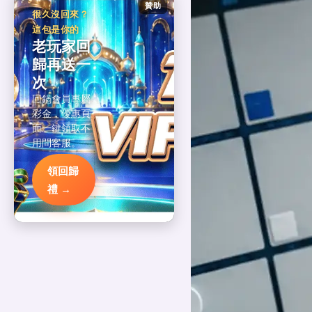
贊助
很久沒回來？
這包是你的
老玩家回
歸再送一
次
回鍋會員專屬
彩金，優惠頁
面一鍵領取不
用問客服。
領回歸
禮 →