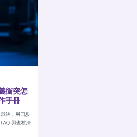
義衝突怎
作手冊
麼裁決，用四步
AQ 與查核清