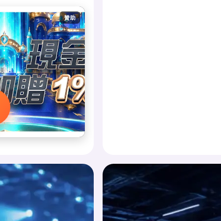
贊助
，
鎖
送