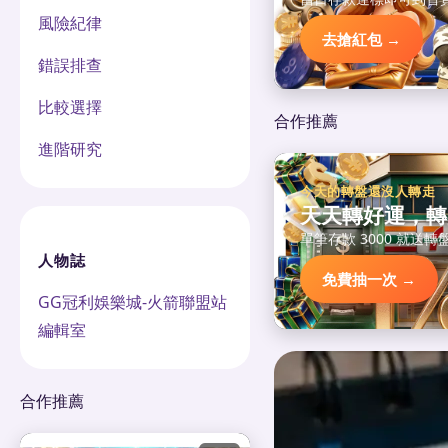
風險紀律
去搶紅包 →
錯誤排查
比較選擇
合作推薦
進階研究
今天的轉盤還沒人轉走
天天轉好運，轉
單筆存款 3000 就送轉
人物誌
免費抽一次 →
GG冠利娛樂城-火箭聯盟站
編輯室
合作推薦