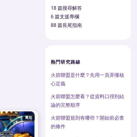
18 篇搜尋解答
6 篇支援專欄
88 篇長尾指南
熱門研究路線
火箭聯盟是什麼？先用一頁弄懂核
心定義
火箭聯盟怎麼看？從資料口徑到結
論的完整順序
火箭聯盟規則有哪些？開始前必查
贊助
的條件