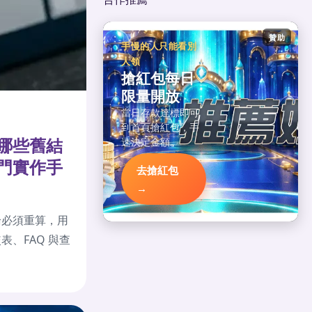
贊助
手慢的人只能看別
人領
搶紅包每日
限量開放
當日存款達標即可
到首頁搶紅包，手
哪些舊結
速決定金額。
門實作手
去搶紅包
→
論必須重算，用
、FAQ 與查