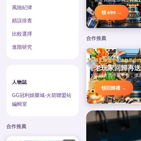
風險紀律
領 699 →
錯誤排查
比較選擇
合作推薦
進階研究
很久沒回來？這包是你
老玩家回歸再送
回鍋會員專屬彩金，優
人物誌
領回歸禮 →
GG冠利娛樂城-火箭聯盟站
編輯室
合作推薦