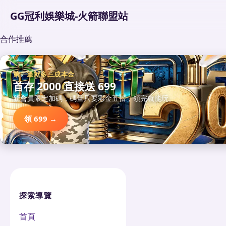
GG冠利娛樂城-火箭聯盟站
合作推薦
第一筆就多三成本金
首存 2000 直接送 699
新會員限定加碼，碼量只要彩金五倍，領完就能玩。
領 699 →
探索導覽
首頁