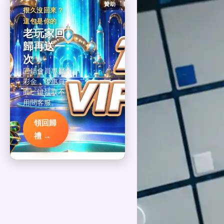
贊助
很久沒回來？
這包是你的
老玩家回
歸再送一
次
回鍋會員專屬
彩金，優惠頁
面一鍵領取不
用問客服。
領回歸
禮 →