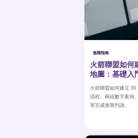
進階指南
火箭聯盟如何建
地圖：基礎入
火箭聯盟如何建立 3
流程、兩組數字案例、
單完成進階判讀。