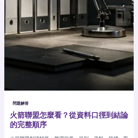
問題解答
火箭聯盟怎麼看？從資料口徑到結論
的完整順序