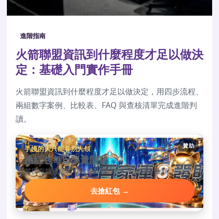
進階指南
火箭聯盟資訊到什麼程度才足以做決
定：基礎入門實作手冊
火箭聯盟資訊到什麼程度才足以做決定，用四步流程、
兩組數字案例、比較表、FAQ 與查核清單完成進階判
讀。
贊助
手慢的人只能看別人領
搶紅包每日限量開放
當日存款達標即可到首頁搶紅包，手速決定金額。
去搶紅包 →