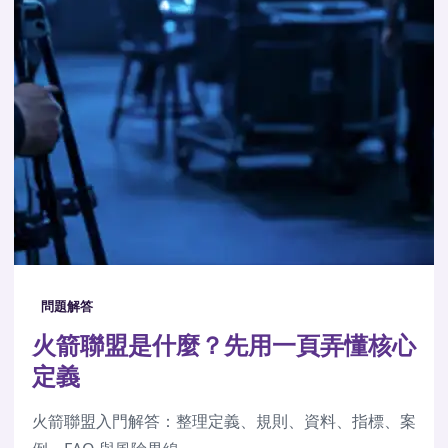
問題解答
火箭聯盟是什麼？先用一頁弄懂核心
定義
火箭聯盟入門解答：整理定義、規則、資料、指標、案