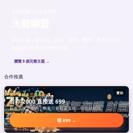
電競賽事 · 112 篇研究
火箭聯盟
不靠口號，從定義、規則、資料、機率、案例與風險
界線建立可重現的研究路線。
瀏覽 8 個完整主題 →
合作推薦
贊助
第一筆就多三成本金
首存 2000 直接送 699
新會員限定加碼，碼量只要彩金五倍，領完就能玩。
領 699 →