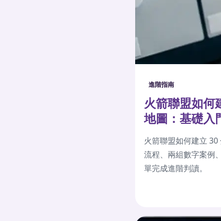
進階指南
火箭聯盟如何建
地圖：基礎入
火箭聯盟如何建立 3
流程、兩組數字案例、
單完成進階判讀。