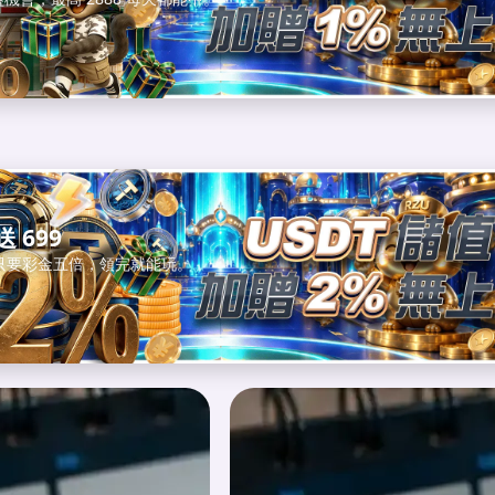
送 699
只要彩金五倍，領完就能玩。