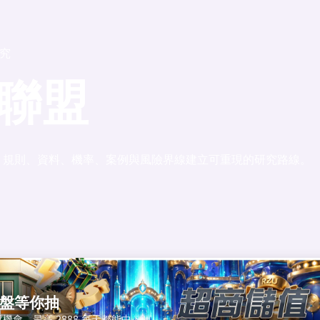
研究
聯盟
、規則、資料、機率、案例與風險界線建立可重現的研究路線。
盤等你抽
盤機會，最高 2888 每天都能中。