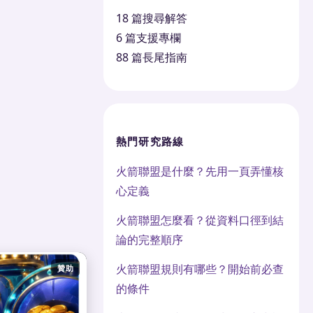
18 篇搜尋解答
6 篇支援專欄
88 篇長尾指南
熱門研究路線
火箭聯盟是什麼？先用一頁弄懂核
心定義
火箭聯盟怎麼看？從資料口徑到結
論的完整順序
火箭聯盟規則有哪些？開始前必查
贊助
的條件