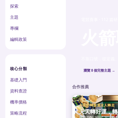
探索
主題
電競賽事 · 112 篇
火箭
專欄
編輯政策
不靠口號，從定義
核心分類
瀏覽 8 個完整主題 →
基礎入門
合作推薦
資料查證
機率價格
今天的轉盤還沒人轉走
天天轉好運，轉
策略流程
單筆存款 3000 就送轉