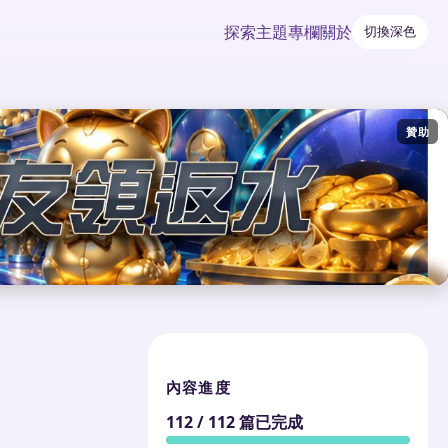
探索
主題
專欄
關於
切換深色
贊助
內容進度
112 / 112 篇已完成