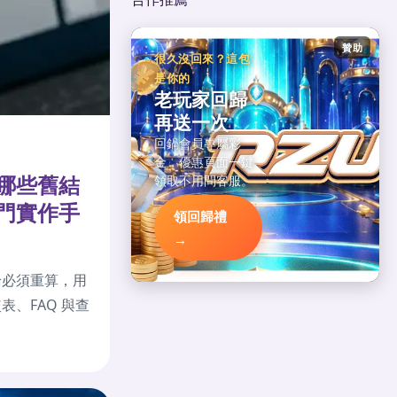
贊助
很久沒回來？這包
是你的
老玩家回歸
再送一次
回鍋會員專屬彩
金，優惠頁面一鍵
哪些舊結
領取不用問客服。
門實作手
領回歸禮
→
論必須重算，用
、FAQ 與查