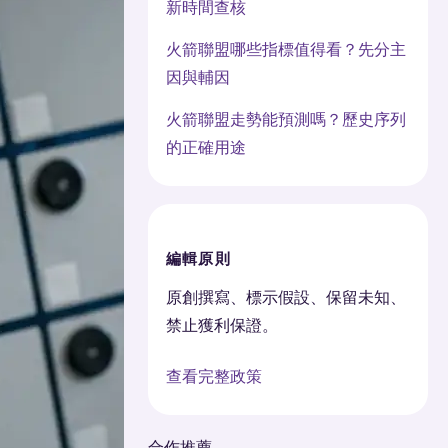
新時間查核
火箭聯盟哪些指標值得看？先分主
因與輔因
火箭聯盟走勢能預測嗎？歷史序列
的正確用途
編輯原則
原創撰寫、標示假設、保留未知、
禁止獲利保證。
查看完整政策
合作推薦