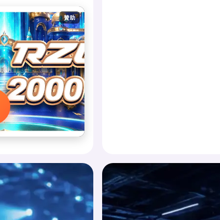
贊助
，
鎖
送