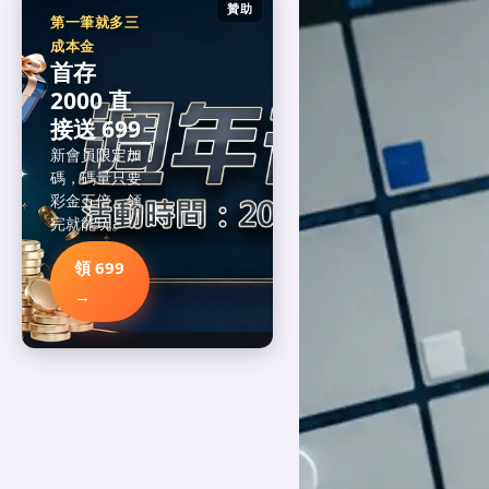
贊助
第一筆就多三
成本金
首存
2000 直
接送 699
新會員限定加
碼，碼量只要
彩金五倍，領
完就能玩。
領 699
→