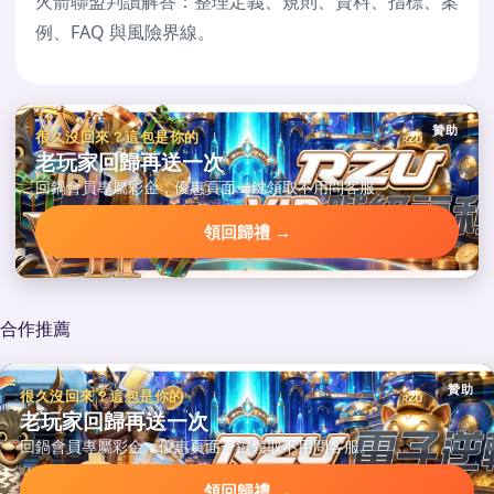
火箭聯盟判讀解答：整理定義、規則、資料、指標、案
例、FAQ 與風險界線。
贊助
很久沒回來？這包是你的
老玩家回歸再送一次
回鍋會員專屬彩金，優惠頁面一鍵領取不用問客服。
領回歸禮 →
合作推薦
贊助
很久沒回來？這包是你的
老玩家回歸再送一次
回鍋會員專屬彩金，優惠頁面一鍵領取不用問客服。
領回歸禮 →