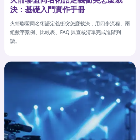
決：基礎入門實作手冊
火箭聯盟同名術語定義衝突怎麼裁決，用四步流程、兩
組數字案例、比較表、FAQ 與查核清單完成進階判
讀。