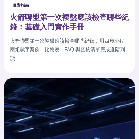
進階指南
火箭聯盟第一次複盤應該檢查哪些紀
錄：基礎入門實作手冊
火箭聯盟第一次複盤應該檢查哪些紀錄，用四步流程、
兩組數字案例、比較表、FAQ 與查核清單完成進階判
讀。