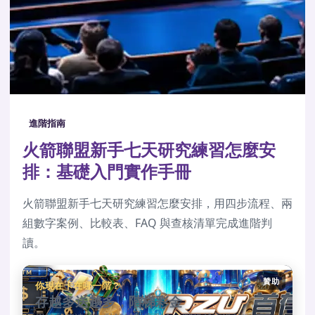
進階指南
火箭聯盟新手七天研究練習怎麼安
排：基礎入門實作手冊
火箭聯盟新手七天研究練習怎麼安排，用四步流程、兩
組數字案例、比較表、FAQ 與查核清單完成進階判
讀。
贊助
你現在卡在哪一階？
存越多送越多，階梯彩金