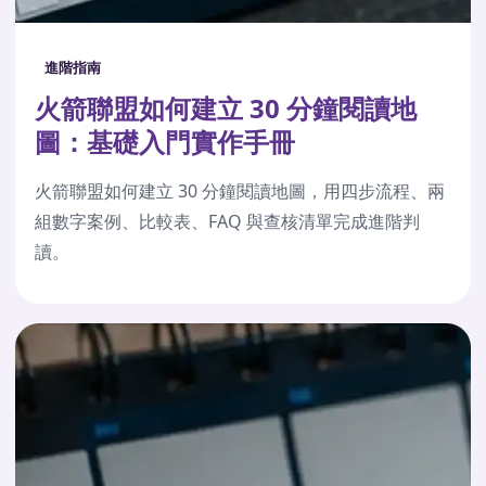
進階指南
火箭聯盟如何建立 30 分鐘閱讀地
圖：基礎入門實作手冊
火箭聯盟如何建立 30 分鐘閱讀地圖，用四步流程、兩
組數字案例、比較表、FAQ 與查核清單完成進階判
讀。