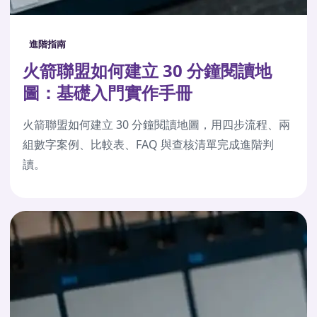
進階指南
火箭聯盟如何建立 30 分鐘閱讀地
圖：基礎入門實作手冊
火箭聯盟如何建立 30 分鐘閱讀地圖，用四步流程、兩
組數字案例、比較表、FAQ 與查核清單完成進階判
讀。