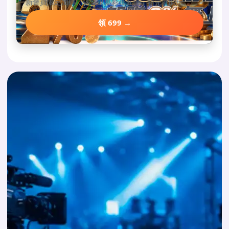
新會員限定加碼，碼量只要彩金五倍，領完就能玩。
領 699 →