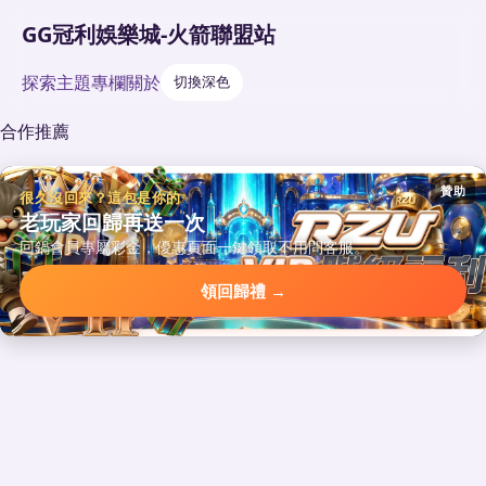
GG冠利娛樂城-火箭聯盟站
探索
主題
專欄
關於
切換深色
合作推薦
贊助
很久沒回來？這包是你的
老玩家回歸再送一次
回鍋會員專屬彩金，優惠頁面一鍵領取不用問客服。
領回歸禮 →