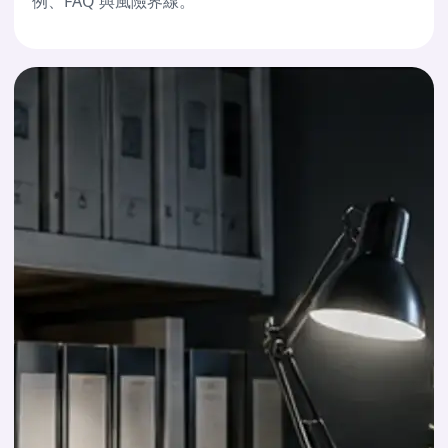
例、FAQ 與風險界線。