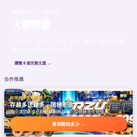
電競賽事 · 112 篇研究
火箭聯盟
不靠口號，從定義、規則、資料、機率、案例與風險
界線建立可重現的研究路線。
瀏覽 8 個完整主題 →
合作推薦
贊助
你現在卡在哪一階？
存越多送越多，階梯彩金
累積儲值達標自動解鎖對應彩金，階梯越高送越狠。
看我能領多少 →