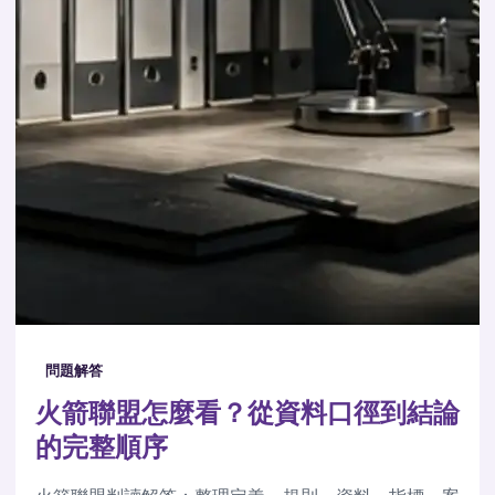
問題解答
火箭聯盟怎麼看？從資料口徑到結論
的完整順序