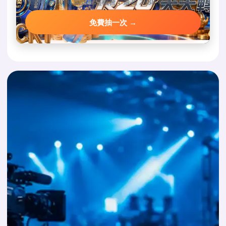
單筆存款 3000 就送轉盤機會，最高 2888 每天都能中。
免費抽一次 →