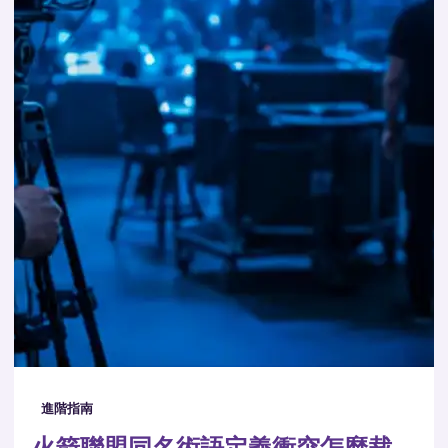
進階指南
火箭聯盟同名術語定義衝突怎麼裁