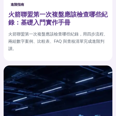
進階指南
火箭聯盟第一次複盤應該檢查哪些紀
錄：基礎入門實作手冊
火箭聯盟第一次複盤應該檢查哪些紀錄，用四步流程、
兩組數字案例、比較表、FAQ 與查核清單完成進階判
讀。