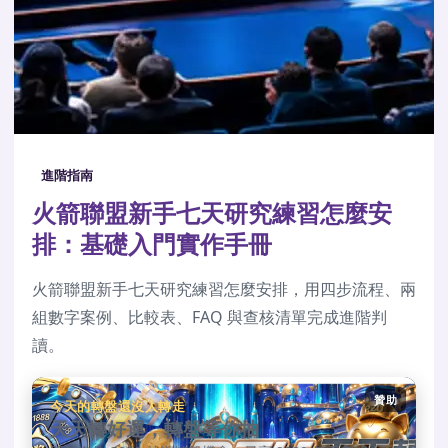
進階指南
火箭聯盟新手七天研究練習怎麼安
排：基礎入門實作手冊
火箭聯盟新手七天研究練習怎麼安排，用四步流程、兩
組數字案例、比較表、FAQ 與查核清單完成進階判
讀。
贊助
今天的轉盤還沒人轉走
天天轉好運，轉盤等你抽