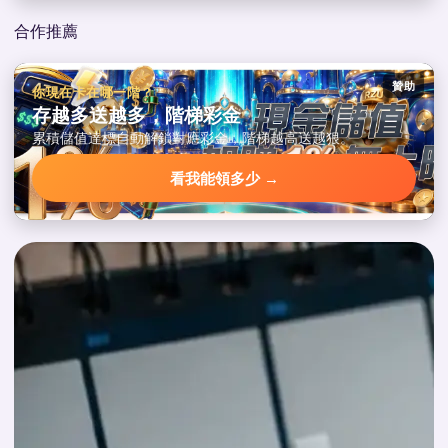
合作推薦
贊助
你現在卡在哪一階？
存越多送越多，階梯彩金
累積儲值達標自動解鎖對應彩金，階梯越高送越狠。
看我能領多少 →