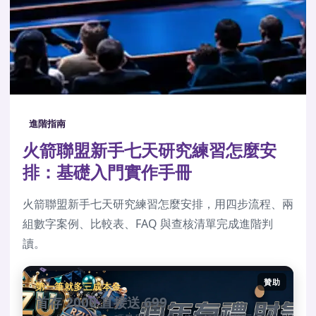
進階指南
火箭聯盟新手七天研究練習怎麼安
排：基礎入門實作手冊
火箭聯盟新手七天研究練習怎麼安排，用四步流程、兩
組數字案例、比較表、FAQ 與查核清單完成進階判
讀。
贊助
第一筆就多三成本金
首存 2000 直接送 699