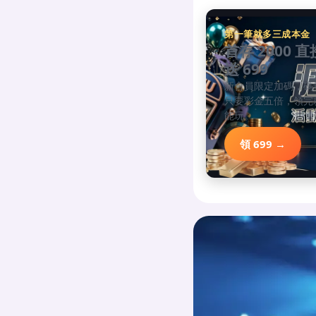
第一筆就多三成本金
首存 2000 直
送 699
新會員限定加碼，碼
只要彩金五倍，領完
能玩。
領 699 →