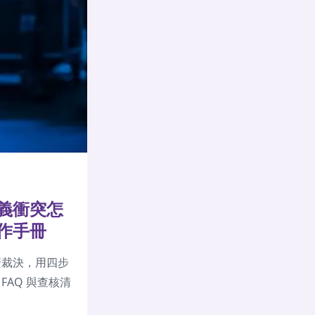
義衝突怎
作手冊
麼裁決，用四步
AQ 與查核清