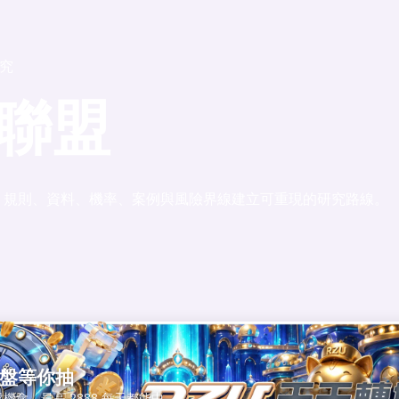
研究
聯盟
、規則、資料、機率、案例與風險界線建立可重現的研究路線。
盤等你抽
盤機會，最高 2888 每天都能中。