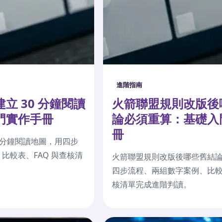
進階指南
立 30 分鐘閱讀
火箭聯盟規則改版後
門實作手冊
論必須重算：基礎入
冊
0 分鐘閱讀地圖，用四步
比較表、FAQ 與查核清
火箭聯盟規則改版後哪些舊結
四步流程、兩組數字案例、比較表
核清單完成進階判讀。