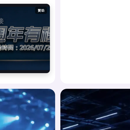
贊助
接
量
就