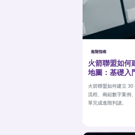
進階指南
火箭聯盟如何建
地圖：基礎入
火箭聯盟如何建立 3
流程、兩組數字案例、
單完成進階判讀。