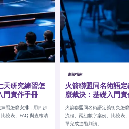
進階指南
七天研究練習怎
火箭聯盟同名術語定
入門實作手冊
麼裁決：基礎入門實
究練習怎麼安排，用四步
火箭聯盟同名術語定義衝突怎
比較表、FAQ 與查核清
流程、兩組數字案例、比較表、F
單完成進階判讀。