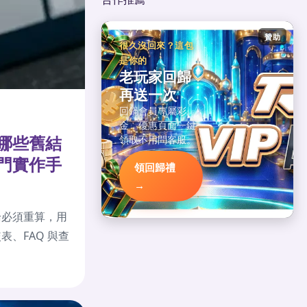
贊助
很久沒回來？這包
是你的
老玩家回歸
再送一次
回鍋會員專屬彩
金，優惠頁面一鍵
哪些舊結
領取不用問客服。
門實作手
領回歸禮
→
論必須重算，用
、FAQ 與查