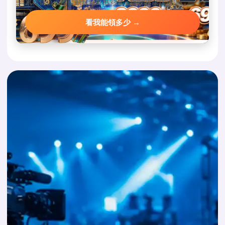
累積儲值達標自動解鎖對應彩金，階梯越高送越狠。
看我能領多少 →