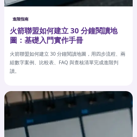
進階指南
火箭聯盟如何建立 30 分鐘閱讀地
圖：基礎入門實作手冊
火箭聯盟如何建立 30 分鐘閱讀地圖，用四步流程、兩
組數字案例、比較表、FAQ 與查核清單完成進階判
讀。