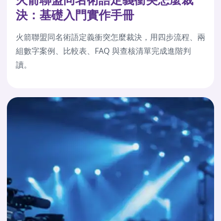
決：基礎入門實作手冊
火箭聯盟同名術語定義衝突怎麼裁決，用四步流程、兩
組數字案例、比較表、FAQ 與查核清單完成進階判
讀。