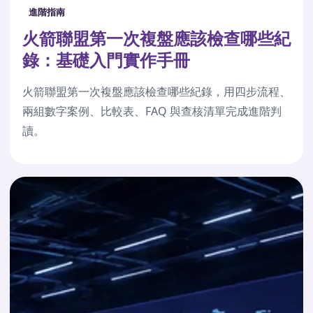
進階指南
火箭聯盟第一次複盤應該檢查哪些紀
錄：基礎入門實作手冊
火箭聯盟第一次複盤應該檢查哪些紀錄，用四步流程、
兩組數字案例、比較表、FAQ 與查核清單完成進階判
讀。