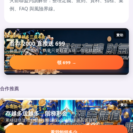
火箭聯盟判讀解答：整理定義、規則、資料、指標、案
例、FAQ 與風險界線。
贊助
第一筆就多三成本金
首存 2000 直接送 699
新會員限定加碼，碼量只要彩金五倍，領完就能玩。
領 699 →
合作推薦
贊助
你現在卡在哪一階？
存越多送越多，階梯彩金
累積儲值達標自動解鎖對應彩金，階梯越高送越狠。
看我能領多少 →