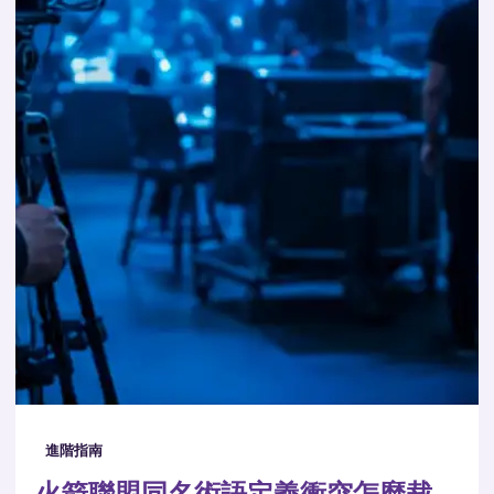
進階指南
火箭聯盟同名術語定義衝突怎麼裁