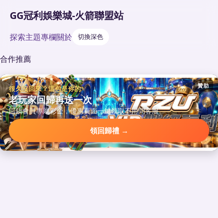
GG冠利娛樂城-火箭聯盟站
探索
主題
專欄
關於
切換深色
合作推薦
贊助
很久沒回來？這包是你的
老玩家回歸再送一次
回鍋會員專屬彩金，優惠頁面一鍵領取不用問客服。
領回歸禮 →