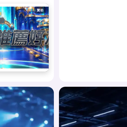
贊助
領
量
首
金