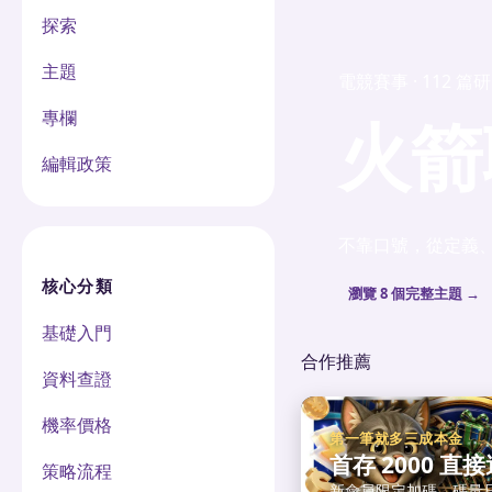
探索
主題
電競賽事 · 112 篇
火箭
專欄
編輯政策
不靠口號，從定義
核心分類
瀏覽 8 個完整主題 →
基礎入門
合作推薦
資料查證
機率價格
第一筆就多三成本金
首存 2000 直接
策略流程
新會員限定加碼，碼量