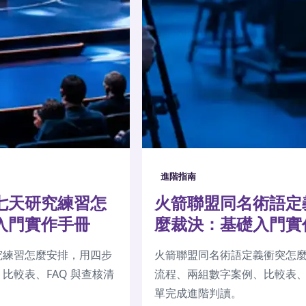
進階指南
七天研究練習怎
火箭聯盟同名術語定
入門實作手冊
麼裁決：基礎入門實
究練習怎麼安排，用四步
火箭聯盟同名術語定義衝突怎
比較表、FAQ 與查核清
流程、兩組數字案例、比較表、F
單完成進階判讀。