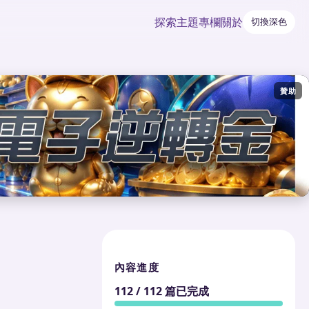
探索
主題
專欄
關於
切換深色
贊助
內容進度
112 / 112 篇已完成