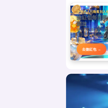
手慢的人只能看別人
搶紅包每日限
開放
當日存款達標即可到
頁搶紅包，手速決定
額。
去搶紅包 →