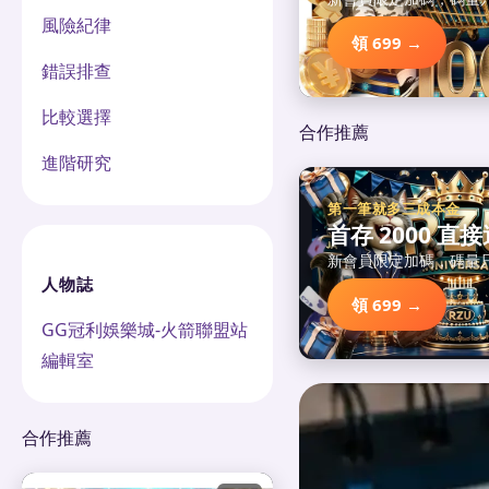
風險紀律
領 699 →
錯誤排查
比較選擇
合作推薦
進階研究
第一筆就多三成本金
首存 2000 直接
新會員限定加碼，碼量
人物誌
領 699 →
GG冠利娛樂城-火箭聯盟站
編輯室
合作推薦