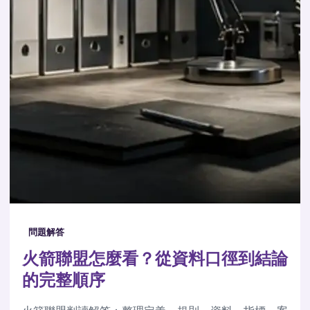
問題解答
火箭聯盟怎麼看？從資料口徑到結論
的完整順序