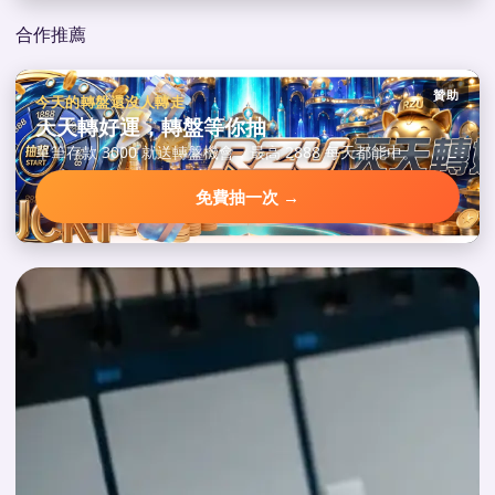
合作推薦
贊助
今天的轉盤還沒人轉走
天天轉好運，轉盤等你抽
單筆存款 3000 就送轉盤機會，最高 2888 每天都能中。
免費抽一次 →