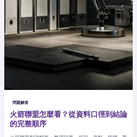
問題解答
火箭聯盟怎麼看？從資料口徑到結論
的完整順序