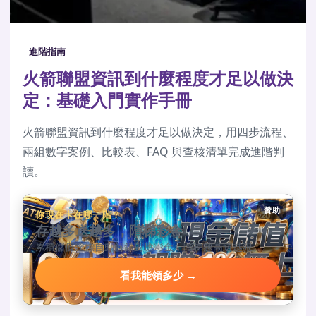
進階指南
火箭聯盟資訊到什麼程度才足以做決
定：基礎入門實作手冊
火箭聯盟資訊到什麼程度才足以做決定，用四步流程、
兩組數字案例、比較表、FAQ 與查核清單完成進階判
讀。
贊助
你現在卡在哪一階？
存越多送越多，階梯彩金
累積儲值達標自動解鎖對應彩金，階梯越高送越狠。
看我能領多少 →