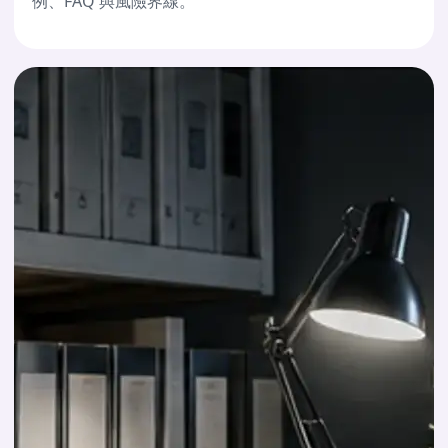
例、FAQ 與風險界線。