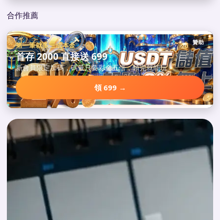
合作推薦
贊助
第一筆就多三成本金
首存 2000 直接送 699
新會員限定加碼，碼量只要彩金五倍，領完就能玩。
領 699 →