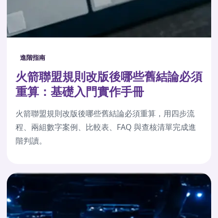
進階指南
火箭聯盟規則改版後哪些舊結論必須
重算：基礎入門實作手冊
火箭聯盟規則改版後哪些舊結論必須重算，用四步流
程、兩組數字案例、比較表、FAQ 與查核清單完成進
階判讀。