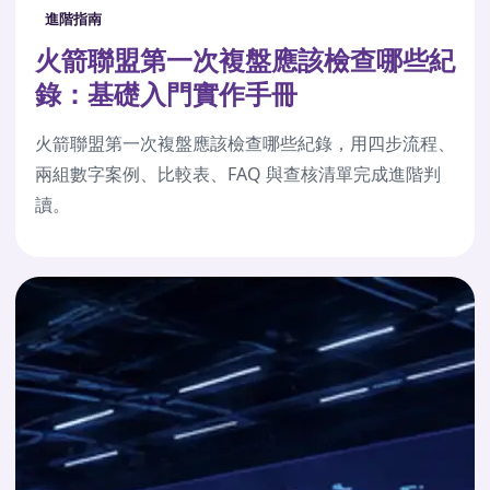
進階指南
火箭聯盟第一次複盤應該檢查哪些紀
錄：基礎入門實作手冊
火箭聯盟第一次複盤應該檢查哪些紀錄，用四步流程、
兩組數字案例、比較表、FAQ 與查核清單完成進階判
讀。