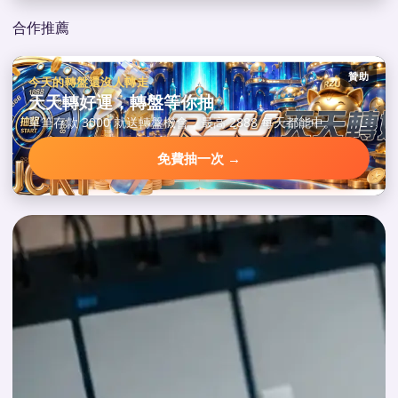
合作推薦
贊助
今天的轉盤還沒人轉走
天天轉好運，轉盤等你抽
單筆存款 3000 就送轉盤機會，最高 2888 每天都能中。
免費抽一次 →