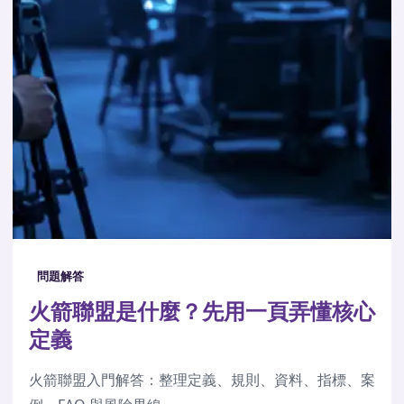
問題解答
火箭聯盟是什麼？先用一頁弄懂核心
定義
火箭聯盟入門解答：整理定義、規則、資料、指標、案