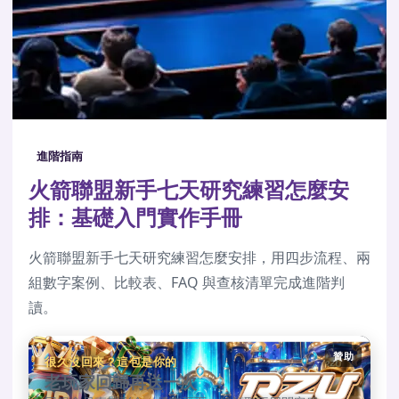
進階指南
火箭聯盟新手七天研究練習怎麼安
排：基礎入門實作手冊
火箭聯盟新手七天研究練習怎麼安排，用四步流程、兩
組數字案例、比較表、FAQ 與查核清單完成進階判
讀。
贊助
很久沒回來？這包是你的
老玩家回歸再送一次