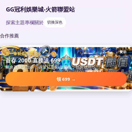
GG冠利娛樂城-火箭聯盟站
探索
主題
專欄
關於
切換深色
合作推薦
贊助
第一筆就多三成本金
首存 2000 直接送 699
新會員限定加碼，碼量只要彩金五倍，領完就能玩。
領 699 →