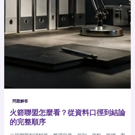
問題解答
火箭聯盟怎麼看？從資料口徑到結論
的完整順序