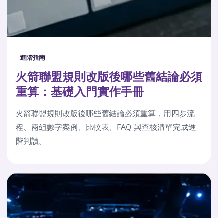
進階指南
火箭聯盟規則改版後哪些舊結論必須
重算：基礎入門實作手冊
火箭聯盟規則改版後哪些舊結論必須重算，用四步流
程、兩組數字案例、比較表、FAQ 與查核清單完成進
階判讀。