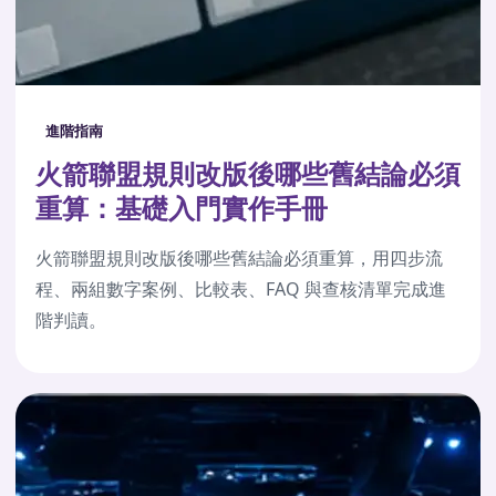
進階指南
火箭聯盟規則改版後哪些舊結論必須
重算：基礎入門實作手冊
火箭聯盟規則改版後哪些舊結論必須重算，用四步流
程、兩組數字案例、比較表、FAQ 與查核清單完成進
階判讀。