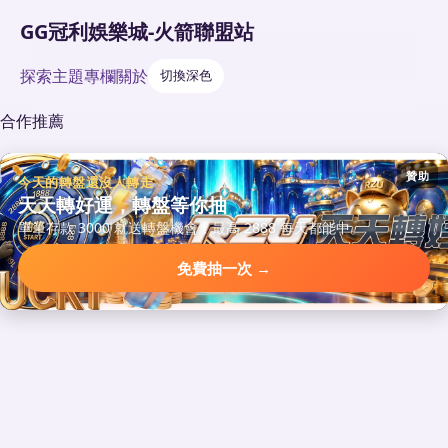
GG冠利娛樂城-火箭聯盟站
探索
主題
專欄
關於
切換深色
合作推薦
贊助
今天的轉盤還沒人轉走
天天轉好運，轉盤等你抽
單筆存款 3000 就送轉盤機會，最高 2888 每天都能中。
免費抽一次 →