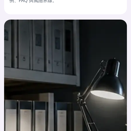
例、FAQ 與風險界線。