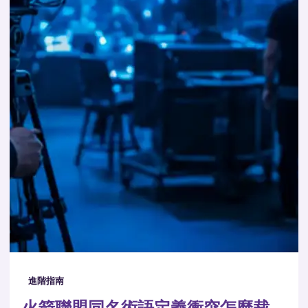
進階指南
火箭聯盟同名術語定義衝突怎麼裁