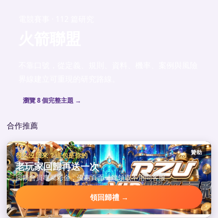
電競賽事 · 112 篇研究
火箭聯盟
不靠口號，從定義、規則、資料、機率、案例與風險
界線建立可重現的研究路線。
瀏覽 8 個完整主題 →
合作推薦
贊助
很久沒回來？這包是你的
老玩家回歸再送一次
回鍋會員專屬彩金，優惠頁面一鍵領取不用問客服。
領回歸禮 →