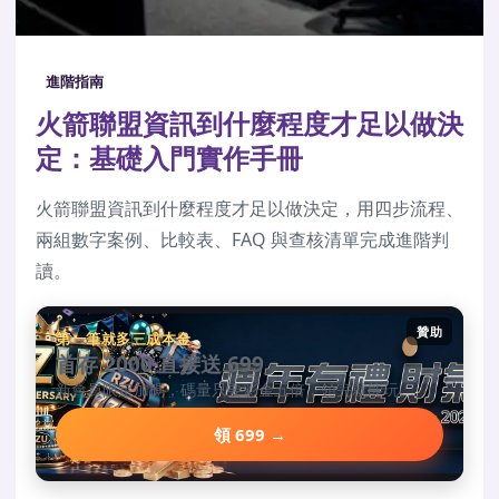
進階指南
火箭聯盟資訊到什麼程度才足以做決
定：基礎入門實作手冊
火箭聯盟資訊到什麼程度才足以做決定，用四步流程、
兩組數字案例、比較表、FAQ 與查核清單完成進階判
讀。
贊助
第一筆就多三成本金
首存 2000 直接送 699
新會員限定加碼，碼量只要彩金五倍，領完就能玩。
領 699 →