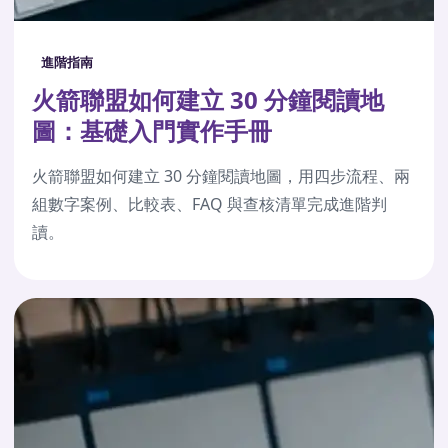
進階指南
火箭聯盟如何建立 30 分鐘閱讀地
圖：基礎入門實作手冊
火箭聯盟如何建立 30 分鐘閱讀地圖，用四步流程、兩
組數字案例、比較表、FAQ 與查核清單完成進階判
讀。