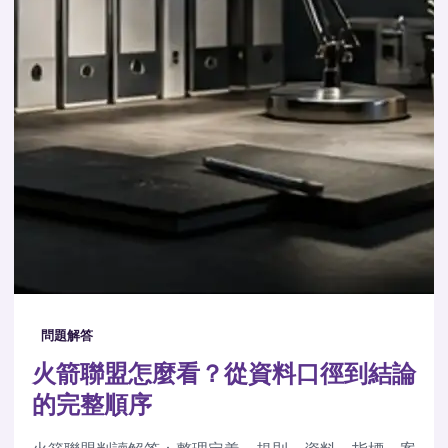
問題解答
火箭聯盟怎麼看？從資料口徑到結論
的完整順序