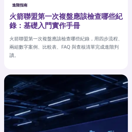
進階指南
火箭聯盟第一次複盤應該檢查哪些紀
錄：基礎入門實作手冊
火箭聯盟第一次複盤應該檢查哪些紀錄，用四步流程、
兩組數字案例、比較表、FAQ 與查核清單完成進階判
讀。